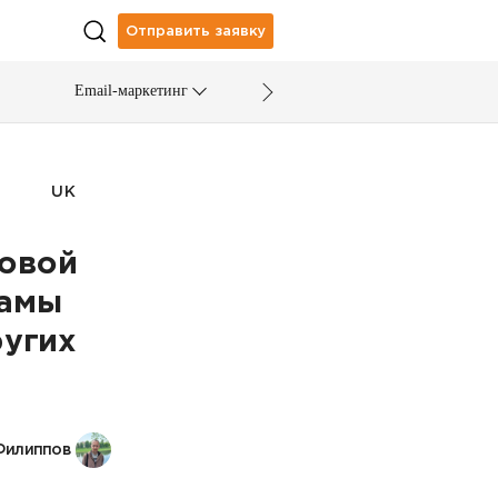
Отправить заявку
Email-маркетинг
UK
ховой
ламы
ругих
Филиппов