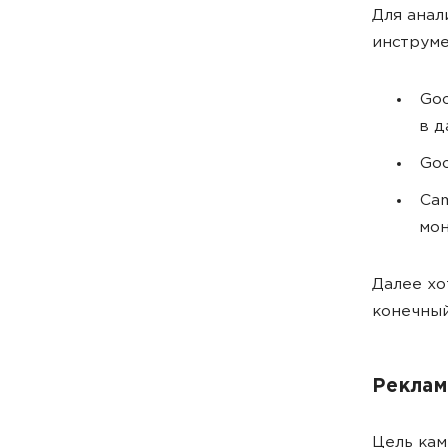
Для анал
инструме
Goo
в д
Goo
Cam
мон
Далее хо
конечный
Реклам
Цель кам