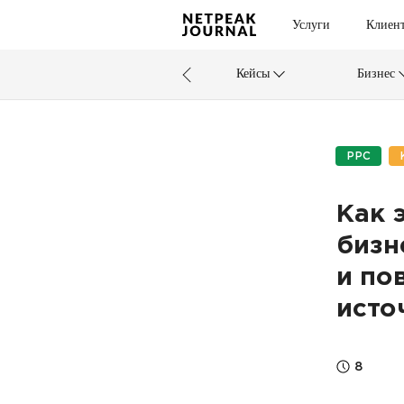
Услуги
Клиен
Кейсы
Бизнес
PPC
Как 
бизн
и по
исто
8