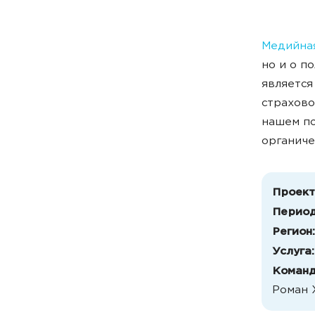
Медийна
но и о п
является
страхово
нашем по
органиче
Проект
Период
Регион:
Услуга:
Команд
Роман Х