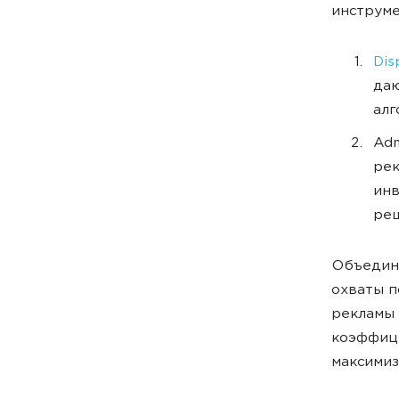
инструме
Dis
даю
алг
Adm
рек
ин
ре
Объедине
охваты п
рекламы 
коэффици
максимиз