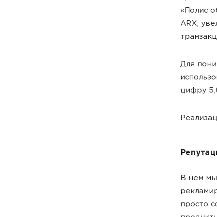
«Полис о
ARX, уве
транзакц
Для пони
использо
цифру 5,
Реализац
Репутац
В нем мы
рекламир
просто 