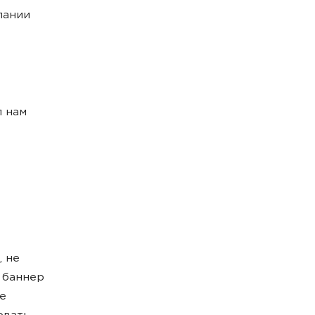
пании
л нам
, не
 баннер
е