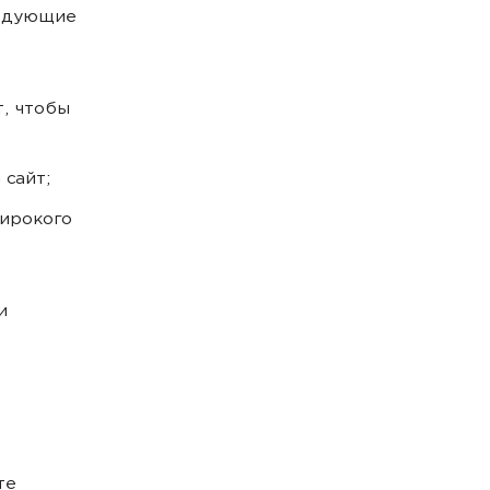
ледующие
т, чтобы
 сайт;
широкого
и
те