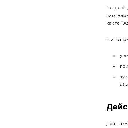
Netpeak 
партнера
карта ”А
В этот р
уве
пои
зув
обя
Дейс
Для разм