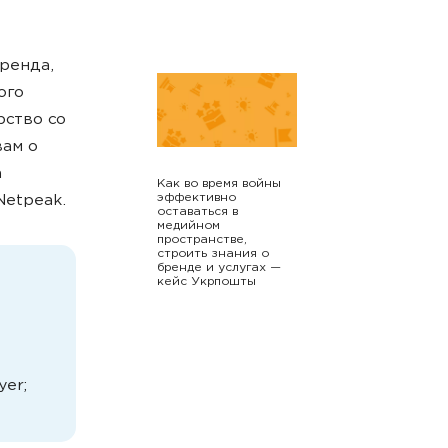
ренда,
ого
рство со
вам о
а
Как во время войны
эффективно
Netpeak.
оставаться в
медийном
пространстве,
строить знания о
бренде и услугах —
кейс Укрпошты
yer;