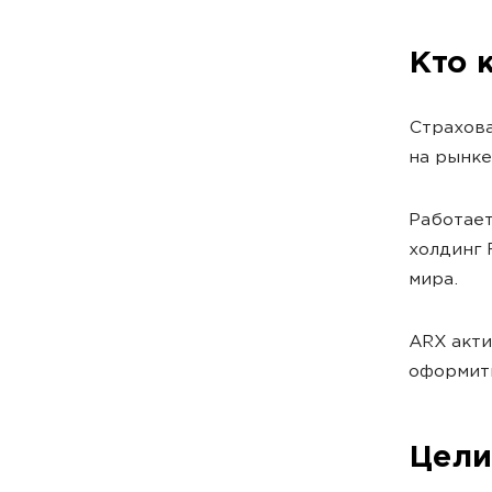
Кто 
Страхова
на рынке
Работает
холдинг F
мира.
ARX акти
оформить
Цели