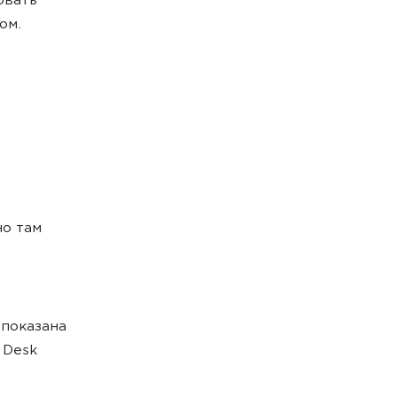
овать
ом.
но там
 показана
 Desk