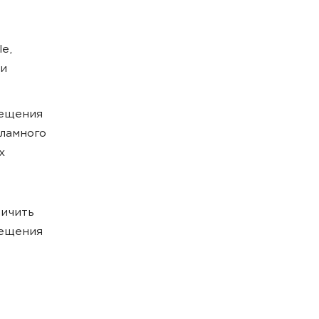
e,
 и
мещения
ламного
х
личить
мещения