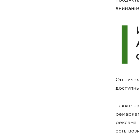
продукты
внимание
Он ничем
доступны
Также на
ремаркет
реклама.
есть воз