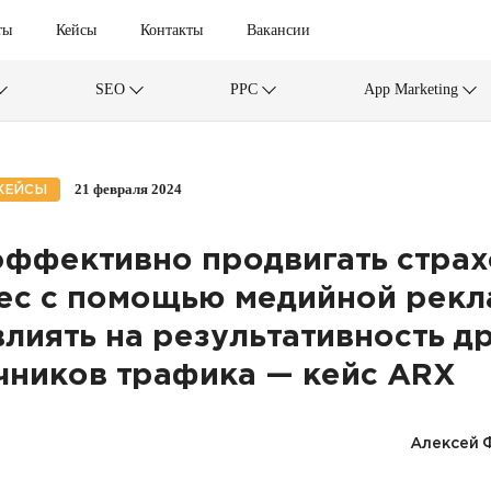
ты
Кейсы
Контакты
Вакансии
SEO
PPC
App Marketing
21 февраля 2024
КЕЙСЫ
эффективно продвигать стра
ес с помощью медийной рек
влиять на результативность д
чников трафика — кейс ARX
Алексей 