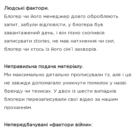
Людські фактори.
Блогер чи його менеджер довго обробляють
запит, забули відповісти, у блогера був
завантажений день, і він пізно схопився
записувати stories, не мав натхнення чи сил;
блогер чи хтось із його сім’ї захворів.
Неправильна подача матеріалу.
Ми максимально детально прописували тз, але і це
не завжди допомагало уникнути помилок у назві
бренду чи тезисах. У двох із шести випадків
блогери перезаписували свої відео за нашим
проханням.
Непередбачувані «фактори війни»: