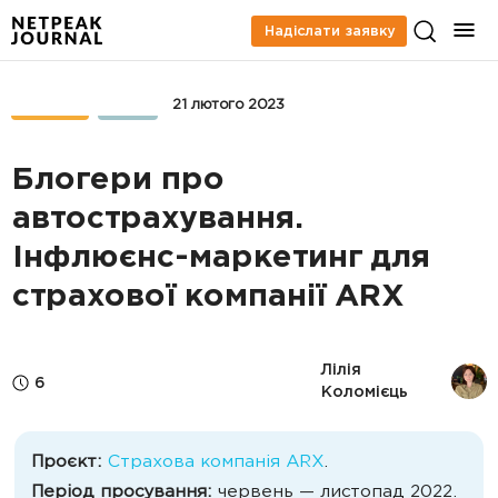
Надіслати заявку
КЕЙСИ
SMM
21 лютого 2023
Блогери про
автострахування.
Інфлюєнс-маркетинг для
страхової компанії ARX
Лілія 
6
Коломієць
Проєкт:
Страхова компанія ARX
.
Період просування:
червень — листопад 2022.