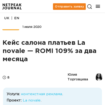
Отправить заявку
|
UK
EN
КЕЙСЫ
1 июля 2020
Кейс салона платьев La
novale — ROMI 109% за два
месяца
Юлия 
8
Торговцева
Услуга:
контекстная реклама
.
Проект:
La novale
.