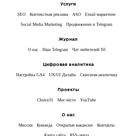
Услуги
SEO
Контекстная реклама
ASO
Email-маркетинг
Social Media Marketing
Продвижение в Telegram
Журнал
О нас
Наш Telegram
Чат любителей NJ
Цифровая аналитика
Настройка GA4
UX/UI Дизайн
Сквозная аналитика
Проекты
Choice31
Моє місто
YouTube
О нас
Миссия
Команда
Открытые вакансии
Контакты
Карта сайта
RSS-лента