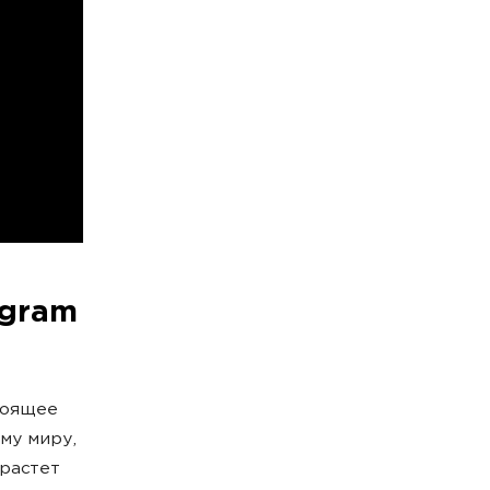
egram
тоящее
му миру,
 растет