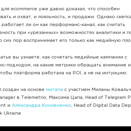
 для ecommerce уже давно доказал, что способен
вать и охват, и лояльность, и продажи. Однако скепс
: работает ли он как перформанс-канал, как считать
ность при «урезанных» возможностях аналитики и п
о сих пор воспринимает его только как медийную пл
татье вы узнаете, как сочетать медийные кампании с
с-подходом, на какие метрики обращать внимание и
чтобы платформа работала на ROI, а не на интуицию.
 создан на основе
митапа
с участием Миланы Ковальч
Manager в Telemetrio, Максима Цапа, Head of Telegram 
nt и
Александра Конивненко
, Head of Digital Data De
 Ukraine.