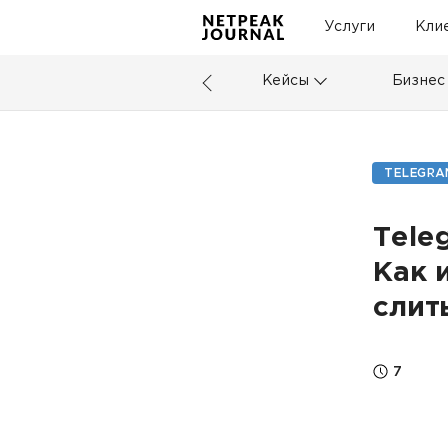
Услуги
Кли
Кейсы
Бизнес
TELEGRA
Tele
Как 
слит
7