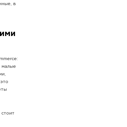
ные, в
ними
mmerce:
 малые
ми,
 это
еты
 стоит