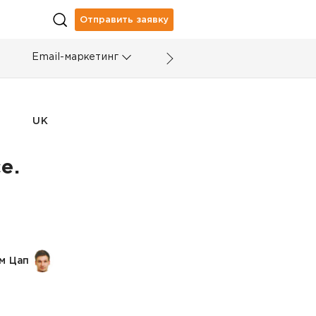
Отправить заявку
Email-маркетинг
UK
e.
м Цап