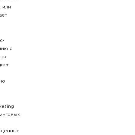
 или
ает
с-
нию с
дно
gram
но
keting
тинговых
ощенные