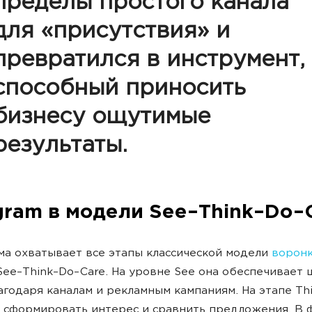
пределы простого канала
для «присутствия» и
превратился в инструмент,
способный приносить
бизнесу ощутимые
результаты.
gram в модели See–Think–Do–
а охватывает все этапы классической модели
ворон
ee–Think–Do–Care. На уровне See она обеспечивает
агодаря каналам и рекламным кампаниям. На этапе Th
 сформировать интерес и сравнить предложения. В 