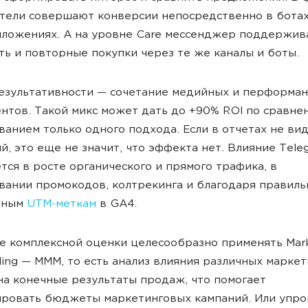
тели совершают конверсии непосредственно в ботах
ложениях. А на уровне Care мессенджер поддержив
ть и повторные покупки через те же каналы и боты.
езультативности — сочетание медийных и перформан
нтов. Такой микс может дать до +90% ROI по сравне
ванием только одного подхода. Если в отчетах не ви
й, это еще не значит, что эффекта нет. Влияние Tele
тся в росте органического и прямого трафика, в
вании промокодов, колтрекинга и благодаря правиль
нным
UTM-меткам
в GA4.
е комплексной оценки целесообразно применять Mar
ling — MMM, то есть анализ влияния различных марке
на конечные результаты продаж, что помогает
ировать бюджеты маркетинговых кампаний. Или упр