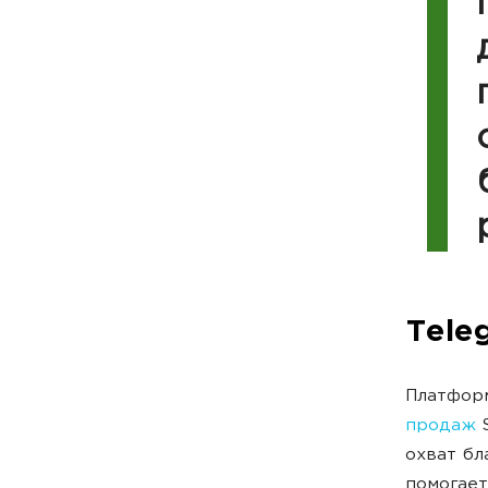
Tele
Платформ
продаж
S
охват бл
помогает