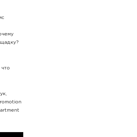
ис
очему
ощадку?
 что
ук,
Promotion
partment