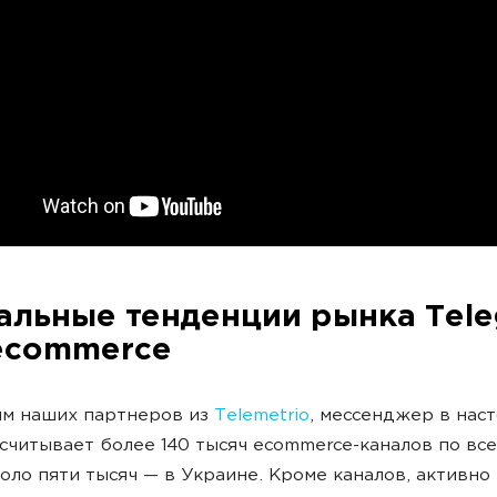
альные тенденции рынка Tel
ecommerce
ым наших партнеров из
Telemetrio
, мессенджер в нас
считывает более 140 тысяч ecommerce-каналов по все
коло пяти тысяч — в Украине. Кроме каналов, активно