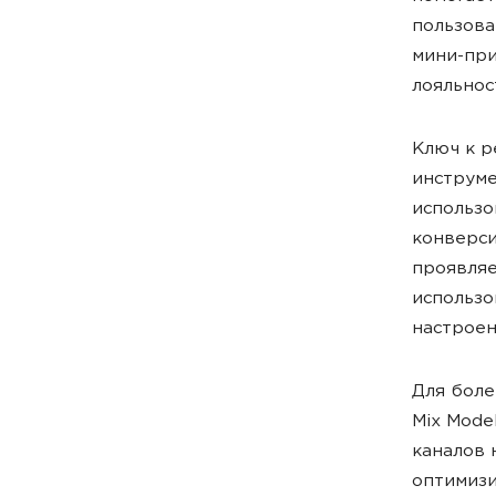
пользова
мини-при
лояльнос
Ключ к р
инструме
использо
конверси
проявляе
использо
настрое
Для боле
Mix Mode
каналов 
оптимиз