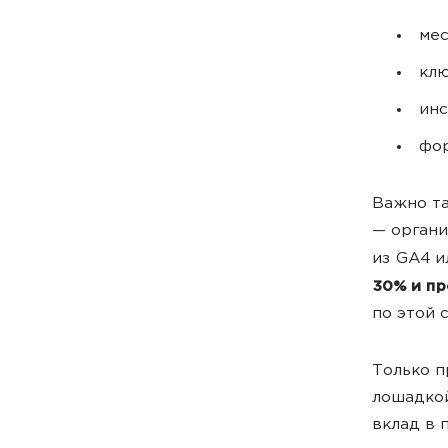
мес
клю
инс
фор
Важно т
— органи
из GA4 
30% и пр
по этой 
Только п
лошадкой
вклад в 