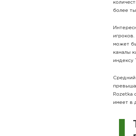
количест
более ты
Интересн
игроков.
может бы
каналы к
индексу 
Средний 
превышае
Rozetka 
имеет в 