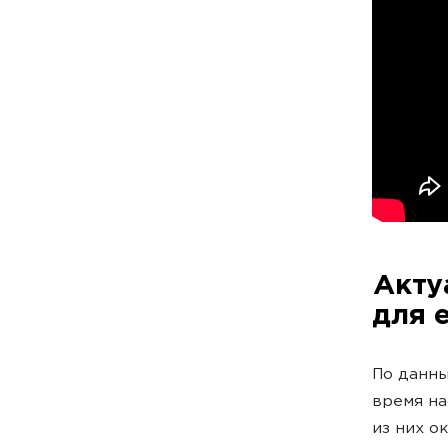
Акту
для 
По данн
время на
из них о