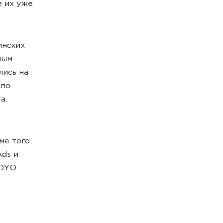
е их уже
инских
ным
лись на
 по
а.
ме того,
Ads и
MOYO.