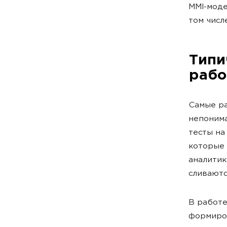
MMI-моде
том числ
Типи
рабо
Самые ра
непонима
тесты на
которые 
аналитик
сливаютс
В работе
формиров