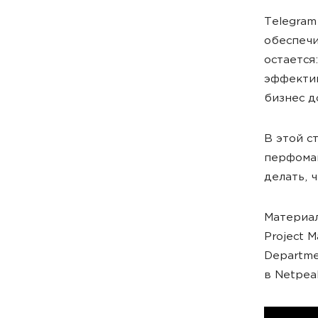
Telegram
обеспечи
остается
эффектив
бизнес д
В этой с
перфоман
делать, 
Материал
Project 
Departme
в Netpeak