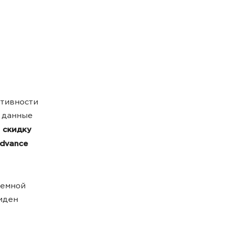
тивности
, данные
т
скидку
Advance
темной
иден