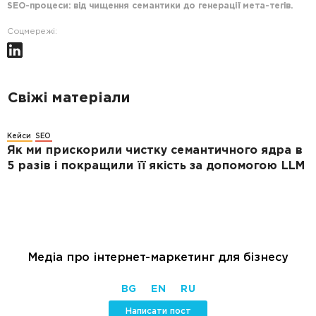
SEO-процеси: від чищення семантики до генерації мета-тегів.
Соцмережі:
Свіжі матеріали
Кейси
SEO
Як ми прискорили чистку семантичного ядра в
5 разів і покращили її якість за допомогою LLM
Медіа про інтернет-маркетинг для бізнесу
BG
EN
RU
Написати пост