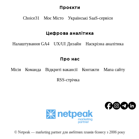
Проєкти
Choice31
Моє Місто
Українські SaaS-сервіси
Цифрова аналітика
Налаштування GA4
UX/UI Дизайн
Наскрізна аналітика
Про нас
Місія
Команда
Відкриті вакансії
Контакти
Мапа сайту
RSS-стрічка
© Netpeak — marketing partner для амбітних планів бізнесу з 2006 року