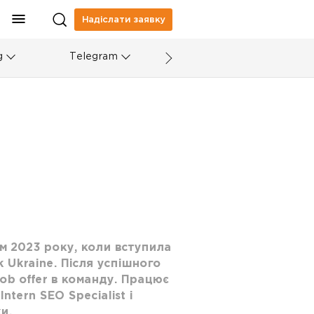
Надіслати заявку
g
Telegram
м 2023 року, коли вступила
 Ukraine. Після успішного
b offer в команду. Працює
ntern SEO Specialist і
и.