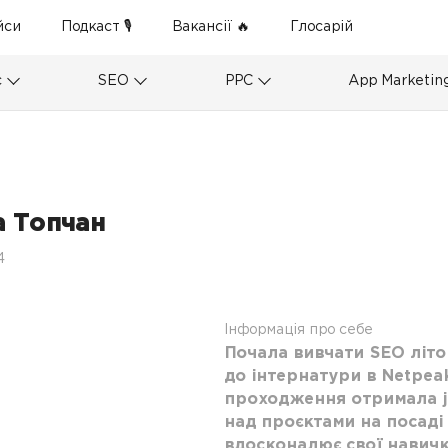
йси
Подкаст 🎙
Вакансії 🔥
Глосарій
с
SEO
PPC
App Marketin
а Топчан
4
Інформація про себе
Почала вивчати SEO літо
до інтернатури в Netpeak
проходження отримала jo
над проєктами на посаді I
вдосконалює свої навичк