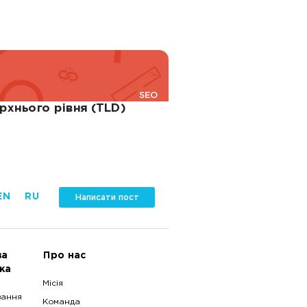
SEO
рхнього рівня (TLD)
EN
RU
Написати пост
ва
Про нас
ка
Місія
вання
Команда