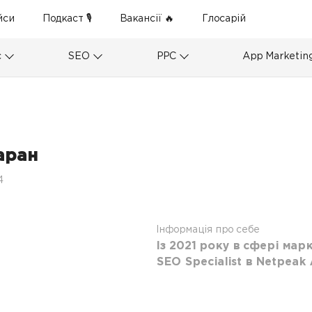
йси
Подкаст 🎙
Вакансії 🔥
Глосарій
с
SEO
PPC
App Marketin
аран
4
Інформація про себе
Із 2021 року в сфері мар
SEO Specialist в Netpeak