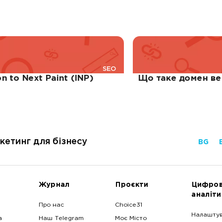
SEO
n to Next Paint (INP)
Що таке домен ве
кетинг для бізнесу
BG
Журнал
Проєкти
Цифро
аналіти
Про нас
Choice31
Налашту
а
Наш Telegram
Моє Місто