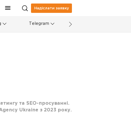
Надіслати заявку
g
Telegram
кетингу та SEO-просуванні.
 Agency Ukraine з 2023 року.