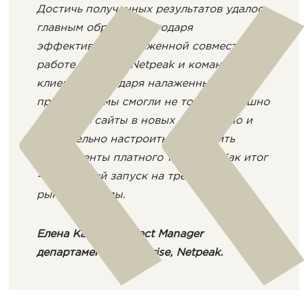
Достичь полученных результатов удалось
главным образом благодаря
эффективной и слаженной совместной
работе команды Netpeak и команды
клиента. Благодаря налаженным
процессам, мы смогли не только успешно
запустить сайты в новых странах, но и
параллельно настроить и запустить
инструменты платного трафика. Как итог
— успешный запуск на трех новых
рынках Европы.
Елена Кавчак, Рroject Manager
департамента Enterprise, Netpeak.