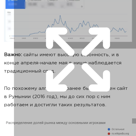
Важно:
сайты имеют высокую сезонность, и в
конце апреля-начале мая в нише наблюдается
традиционный спад.
По похожему алгоритму ранее был запущен сайт
в Румынии (2016 год), мы до сих пор с ним
работаем и достигли таких результатов.