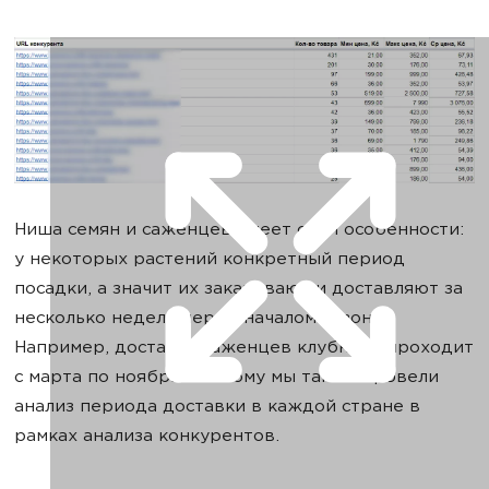
Ниша семян и саженцев имеет свои особенности:
у некоторых растений конкретный период
посадки, а значит их заказывают и доставляют за
несколько недель перед началом сезона.
Например, доставка саженцев клубники проходит
с марта по ноябрь. Поэтому мы также провели
анализ периода доставки в каждой стране в
рамках анализа конкурентов.