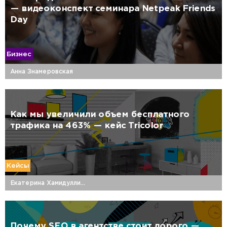
— видеоконспект семинара Netpeak Friends
Day
Бизнес
Анна Знамеровская
Как мы увеличили объем бесплатного
трафика на 463% — кейс Tricolor
Кейсы
Екатерина Хамидуллина
Почему SEO в агентстве стоит дорого —