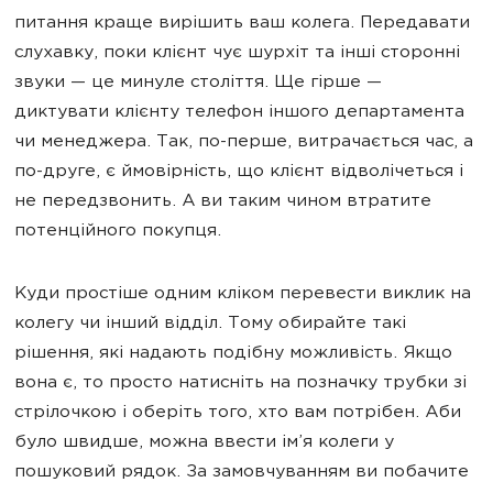
питання краще вирішить ваш колега. Передавати
слухавку, поки клієнт чує шурхіт та інші сторонні
звуки — це минуле століття. Ще гірше —
диктувати клієнту телефон іншого департамента
чи менеджера. Так, по-перше, витрачається час, а
по-друге, є ймовірність, що клієнт відволічеться і
не передзвонить. А ви таким чином втратите
потенційного покупця.
Куди простіше одним кліком перевести виклик на
колегу чи інший відділ. Тому обирайте такі
рішення, які надають подібну можливість. Якщо
вона є, то просто натисніть на позначку трубки зі
стрілочкою і оберіть того, хто вам потрібен. Аби
було швидше, можна ввести ім’я колеги у
пошуковий рядок. За замовчуванням ви побачите