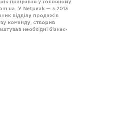
3 рік працював у головному
om.ua. У Netpeak — з 2013
вник відділу продажів
ву команду, створив
аштував необхідні бізнес-