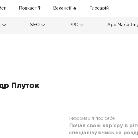
йси
Подкаст 🎙
Вакансії 🔥
Глосарій
с
SEO
PPC
App Marketin
др Плуток
6
Інформація про себе
Почав свою кар’єру в ріт
спеціалізуючись на розд