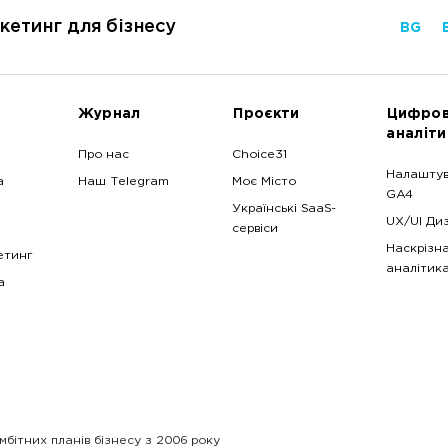
кетинг для бізнесу
BG
Журнал
Проєкти
Цифро
аналіти
Про нас
Choice31
Налашту
а
Наш Telegram
Моє Місто
GA4
Українські SaaS-
UX/UI Ди
сервіси
Наскрізн
етинг
аналітик
a
мбітних планів бізнесу з 2006 року