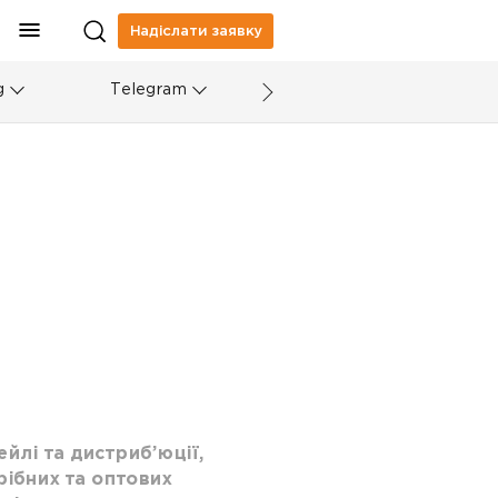
Надіслати заявку
g
Telegram
ейлі та дистриб’юції,
рібних та оптових