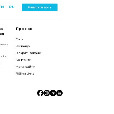
EN
RU
Написати пост
ва
Про нас
ка
Місія
вання
Команда
Відкриті вакансії
зайн
Контакти
а
Мапа сайту
а
RSS-стрічка