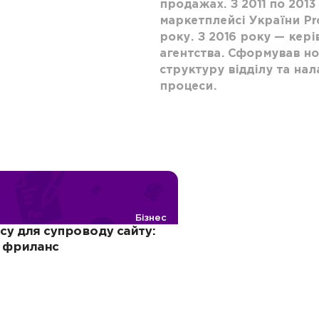
продажах. З 2011 по 201
маркетплейсі України Pr
року. З 2016 року — кері
агентства. Сформував но
структуру відділу та нал
процеси.
Бізнес
су для супроводу сайту:
и фриланс