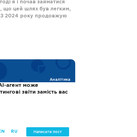
оді я і почав займатися
, що цей шлях був легким,
. З 2024 року продовжую
Аналітика
AI-агент може
ингові звіти замість вас
EN
RU
Написати пост