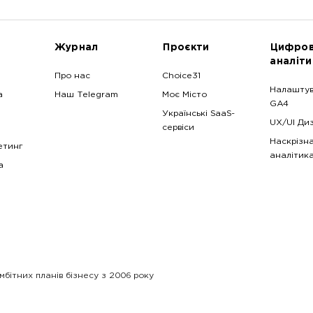
Журнал
Проєкти
Цифро
аналіти
Про нас
Choice31
Налашту
а
Наш Telegram
Моє Місто
GA4
Українські SaaS-
UX/UI Ди
сервіси
Наскрізн
етинг
аналітик
a
мбітних планів бізнесу з 2006 року