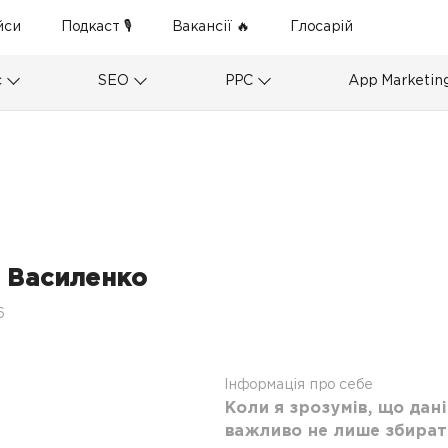
йси
Подкаст 🎙
Вакансії 🔥
Глосарій
с
SEO
PPC
App Marketin
 Василенко
6
Інформація про себе
Коли я зрозумів, що дані
важливо не лише збирати