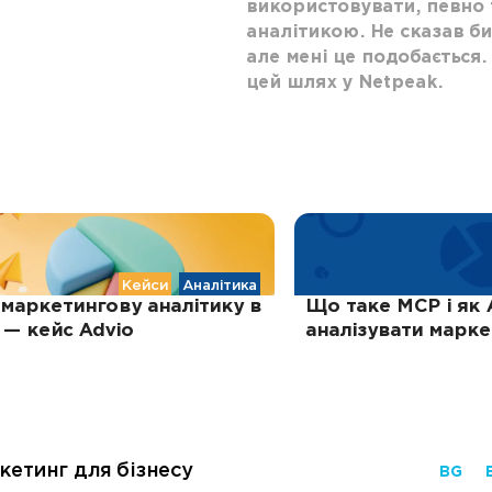
використовувати, певно т
аналітикою. Не сказав би
але мені це подобається
цей шлях у Netpeak.
Кейси
Аналітика
 маркетингову аналітику в
Що таке MCP і як 
— кейс Advio
аналізувати маркет
кетинг для бізнесу
BG