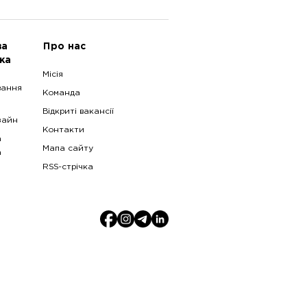
ва
Про нас
ка
Місія
вання
Команда
Відкриті вакансії
зайн
Контакти
а
Мапа сайту
а
RSS-стрічка