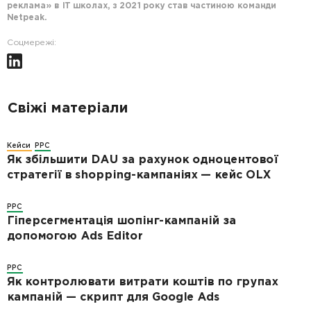
реклама» в IT школах, з 2021 року став частиною команди
Netpeak.
Соцмережі:
Свіжі матеріали
Кейси
PPC
Як збільшити DAU за рахунок одноцентової
стратегії в shopping-кампаніях — кейс OLX
PPC
Гіперсегментація шопінг-кампаній за
допомогою Ads Editor
PPC
Як контролювати витрати коштів по групах
кампаній — скрипт для Google Ads