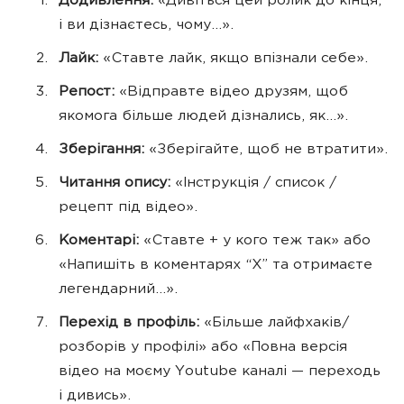
Додивлення:
«Дивіться цей ролик до кінця,
і ви дізнаєтесь, чому…».
Лайк:
«Ставте лайк, якщо впізнали себе».
Репост:
«Відправте відео друзям, щоб
якомога більше людей дізнались, як…».
Зберігання:
«Зберігайте, щоб не втратити».
Читання опису:
«Інструкція / список /
рецепт під відео».
Коментарі:
«Ставте + у кого теж так» або
«Напишіть в коментарях “Х” та отримаєте
легендарний…».
Перехід в профіль:
«Більше лайфхаків/
розборів у профілі» або «Повна версія
відео на моєму Youtube каналі — переходь
і дивись».