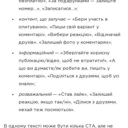
безплатно», «За подарунками — Залиште
номер…», «Записатися…»;
контент, що залучає
— «Бери участь в
опитуванні», «Пиши свій варіант у
коментарі», «Вибери реакцію», «Відзначай
друзів», «Залишай фото у коментарях»;
інформаційний
— «Зберігайте корисну
публікацію/відео, щоб не втратити!», «А
що ви думаєте/як робите ви, пишіть у
коментарі», «Поділіться з друзями, щоб усі
знали»;
розважальний
— «Став лайк», «Залишай
реакцію, якщо так/ні», «Ділися з друзями,
нехай теж посміються».
В одному тексті може бути кілька CTA, але не