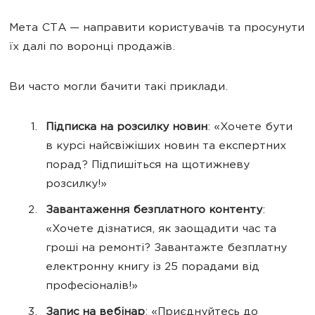
Мета CTA — направити користувачів та просунути
їх далі по воронці продажів.
Ви часто могли бачити такі приклади.
Підписка на розсилку новин
:
«Хочете бути
в курсі найсвіжіших новин та експертних
порад? Підпишіться на щотижневу
розсилку!»
Завантаження безплатного контенту
:
«Хочете дізнатися, як заощадити час та
гроші на ремонті? Завантажте безплатну
електронну книгу із 25 порадами від
професіоналів!»
Запис на вебінар
: «Приєднуйтесь до