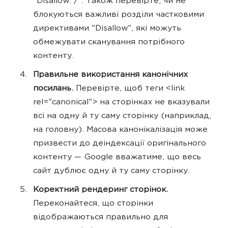
"Disallow: /". Також перевірте, чи не
блокуються важливі розділи частковими
директивами "Disallow", які можуть
обмежувати сканування потрібного
контенту.
Правильне використання канонічних
посилань.
Перевірте, щоб теги <link
rel="canonical"> на сторінках не вказували
всі на одну й ту саму сторінку (наприклад,
на головну). Масова канонікалізація може
призвести до деіндексації оригінального
контенту — Google вважатиме, що весь
сайт дублює одну й ту саму сторінку.
Коректний рендеринг сторінок.
Переконайтеся, що сторінки
відображаються правильно для