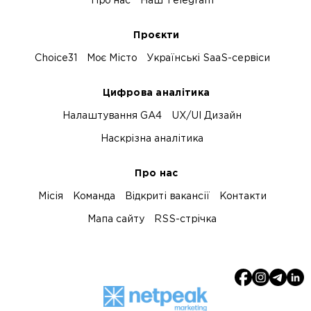
Про нас
Наш Telegram
Проєкти
Choice31
Моє Місто
Українські SaaS-сервіси
Цифрова аналітика
Налаштування GA4
UX/UI Дизайн
Наскрізна аналітика
Про нас
Місія
Команда
Відкриті вакансії
Контакти
Мапа сайту
RSS-стрічка