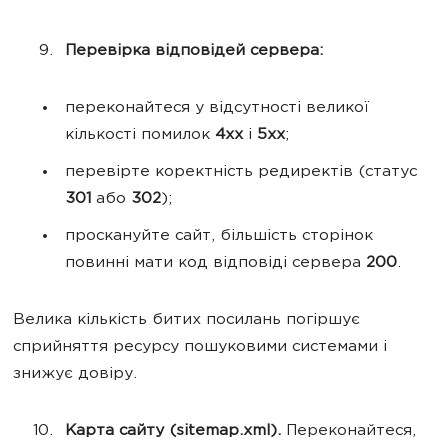
Перевірка відповідей сервера:
переконайтеся у відсутності великої
кількості помилок
4xx
і
5xx
;
перевірте коректність редиректів (статус
301
або
302
);
проскануйте сайт, більшість сторінок
повинні мати код відповіді сервера
200
.
Велика кількість битих посилань погіршує
сприйняття ресурсу пошуковими системами і
знижує довіру.
Карта сайту (sitemap.xml).
Переконайтеся,