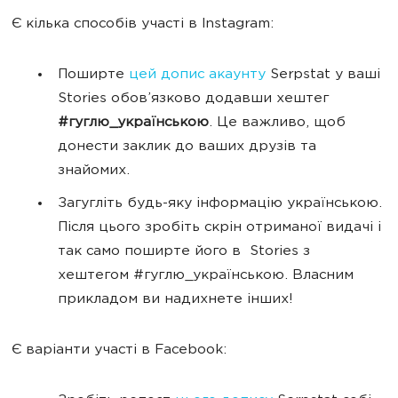
Є кілька способів участі в Instagram:
Поширте
цей допис акаунту
Serpstat у ваші
Stories обов’язково додавши хештег
#гуглю_українською
. Це важливо, щоб
донести заклик до ваших друзів та
знайомих.
Загугліть будь-яку інформацію українською.
Після цього зробіть скрін отриманої видачі і
так само поширте його в Stories з
хештегом #гуглю_українською. Власним
прикладом ви надихнете інших!
Є варіанти участі в Facebook: