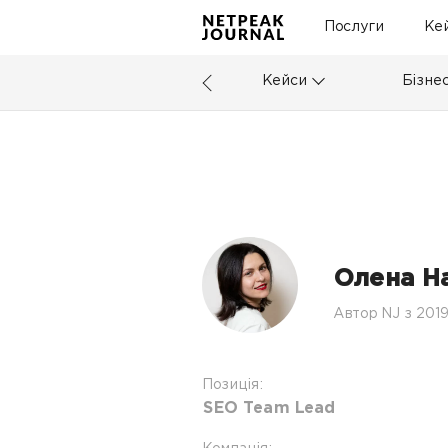
Послуги
Ке
Кейси
Бізне
Олена Н
Автор NJ з 201
Позиція:
SEO Team Lead