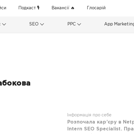
йси
Подкаст 🎙
Вакансії 🔥
Глосарій
с
SEO
PPC
App Marketin
абокова
9
Інформація про себе
Розпочала кар’єру в Netp
Intern SEO Specialist. П