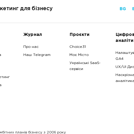
кетинг для бізнесу
BG
Журнал
Проєкти
Цифро
аналіти
Про нас
Choice31
Налашту
а
Наш Telegram
Моє Місто
GA4
Українські SaaS-
UX/UI Ди
сервіси
Наскрізн
етинг
аналітик
a
мбітних планів бізнесу з 2006 року