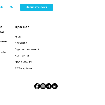
EN
RU
Написати пост
ва
Про нас
ка
Місія
вання
Команда
Відкриті вакансії
зайн
Контакти
а
Мапа сайту
а
RSS-стрічка