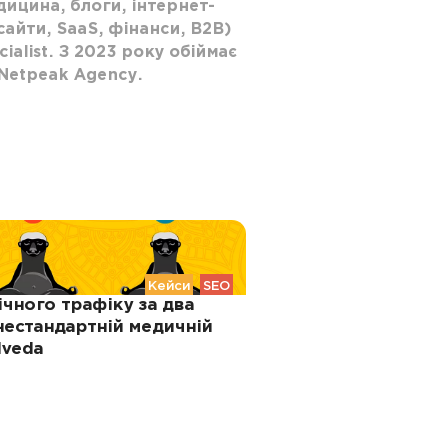
дицина, блоги, інтернет-
айти, SaaS, фінанси, В2В)
ialist. З 2023 року обіймає
Netpeak Agency.
Кейси
SEO
чного трафіку за два
 нестандартній медичній
lveda