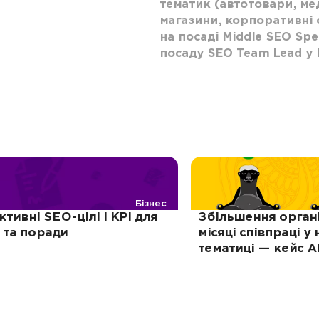
тематик (автотовари, ме
магазини, корпоративні с
на посаді Middle SEO Spec
посаду SEO Team Lead у 
Бізнес
тивні SEO-цілі і KPI для
Збільшення органі
 та поради
місяці співпраці у
тематиці — кейс A