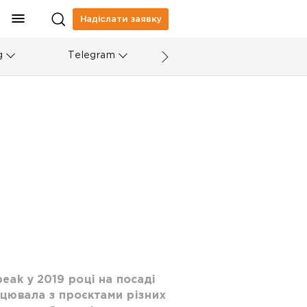
Надіслати заявку
g
Telegram
eak у 2019 році на посаді
рацювала з проєктами різних