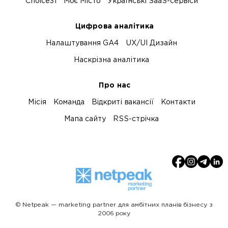
Choice31
Моє Місто
Українські SaaS-сервіси
Цифрова аналітика
Налаштування GA4
UX/UI Дизайн
Наскрізна аналітика
Про нас
Місія
Команда
Відкриті вакансії
Контакти
Мапа сайту
RSS-стрічка
© Netpeak — marketing partner для амбітних планів бізнесу з
2006 року