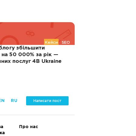
Кейси
SEO
блогу збільшити
 на 50 000% за рік —
них послуг 4B Ukraine
EN
RU
Написати пост
ва
Про нас
ка