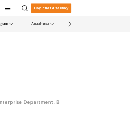
Надіслати заявку
egram
Аналітика
Enterprise Department. В