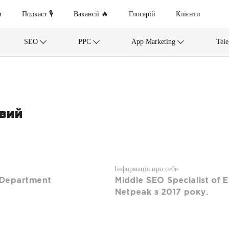
и
Подкаст 🎙
Вакансії 🔥
Глосарій
Клієнти
SEO
PPC
App Marketing
Tel
вий
Інформація про себе
e Department
Middle SEO Specialist of 
Netpeak з 2017 року.