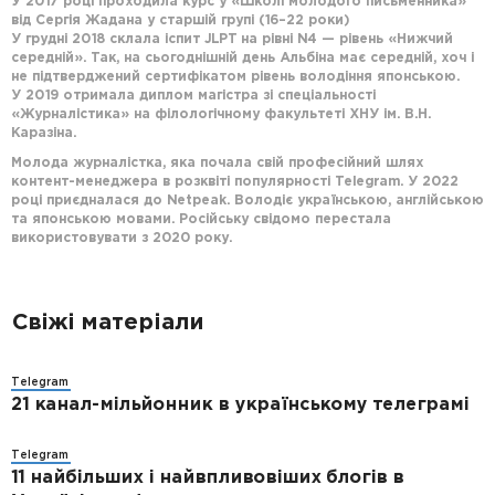
У 2017 році проходила курс у «Школі молодого письменника»
від Сергія Жадана у старшій групі (16–22 роки)
У грудні 2018 склала іспит JLPT на рівні N4 — рівень «Нижчий
середній». Так, на сьогоднішній день Альбіна має середній, хоч і
не підтверджений сертифікатом рівень володіння японською.
У 2019 отримала диплом магістра зі спеціальності
«Журналістика» на філологічному факультеті ХНУ ім. В.Н.
Каразіна.
Молода журналістка, яка почала свій професійний шлях
контент-менеджера в розквіті популярності Telegram. У 2022
році приєдналася до Netpeak. Володіє українською, англійською
та японською мовами. Російську свідомо перестала
використовувати з 2020 року.
Свіжі матеріали
Telegram
21 канал-мільйонник в українському телеграмі
Telegram
11 найбільших і найвпливовіших блогів в