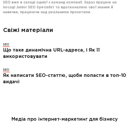
SEO вже в складі однієї з команд компанії. Зараз працюю на
посаді Junior SEO Specialist та вдосконалюю свої знання й
навички, працюючи над реальними проєктами.
Свіжі матеріали
SEO
Що таке динамічна URL-адреса, і Як її
використовувати
SEO
Як написати SEO-статтю, щоби попасти в топ-10
видачі
Медіа про інтернет-маркетинг для бізнесу