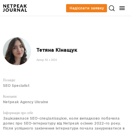
Надіслати заявку
Тетяна Кінащук
Автор NJ з 2024
Позиція:
SEO Specialist
Компанія:
Netpeak Agency Ukraine
Інформація про себе
Зацікавилася SEO-спеціалізацією, коли випадково побачила
допис про SEO-інтернатуру від Netpeak осінню 2022-го року.
Після успішного закінчення інтернатури почала занурюватися в