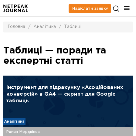
Надіслати заявку
Головна
/
Аналітика
/
Таблиці
Таблиці — поради та
експертні статті
Інструмент для підрахунку «Асоційованих
конверсій» в GA4 — скрипт для Google
таблиць
Аналітика
Роман Мордвінов