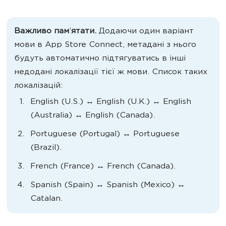
Важливо пам
’
ятати.
Додаючи один варіант
мови в App Store Connect, метадані з нього
будуть автоматично підтягуватись в інші
недодані локалізації тієї ж мови. Список таких
локалізацій:
English (U.S.) ↔︎ English (U.K.) ↔︎ English
(Australia) ↔︎ English (Canada).
Portuguese (Portugal) ↔︎ Portuguese
(Brazil).
French (France) ↔︎ French (Canada).
Spanish (Spain) ↔︎ Spanish (Mexico) ↔︎
Catalan.