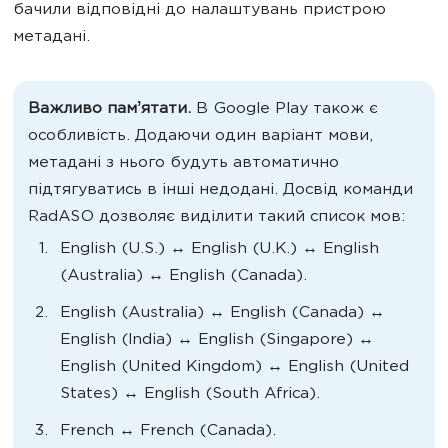
бачили відповідні до налаштувань пристрою
метадані.
Важливо памʼятати.
В Google Play також є
особливість. Додаючи один варіант мови,
метадані з нього будуть автоматично
підтягуватись в інші недодані. Досвід команди
RadASO дозволяє виділити такий список мов:
English (U.S.) ↔︎ English (U.K.) ↔︎ English
(Australia) ↔︎ English (Canada).
English (Australia) ↔︎ English (Canada) ↔︎
English (India) ↔︎ English (Singapore) ↔︎
English (United Kingdom) ↔︎ English (United
States) ↔︎ English (South Africa).
French ↔︎ French (Canada).