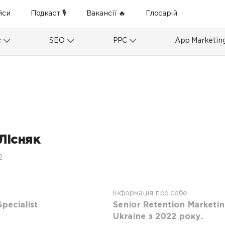
йси
Подкаст 🎙
Вакансії 🔥
Глосарій
с
SEO
PPC
App Marketin
Лісняк
2
Інформація про себе
pecialist
Senior Retention Marketin
Ukraine з 2022 року.