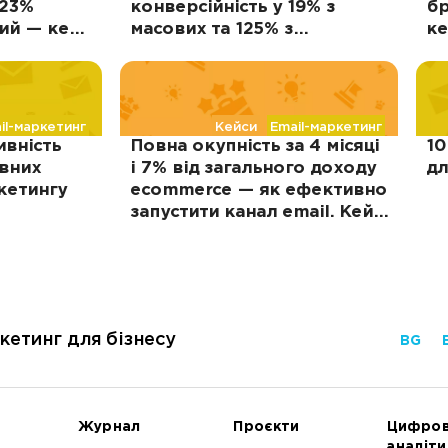
 23%
конверсійність у 19% з
бр
кий — кейс
масових та 125% з
ке
тригерних розсилок — кейс
PDL-Profit
il-маркетинг
Кейси
Email-маркетинг
ивність
Повна окупність за 4 місяці
10
овних
і 7% від загального доходу
дл
кетингу
ecommerce — як ефективно
запустити канал email. Кейс
магазину одягу THE LACE
кетинг для бізнесу
BG
Журнал
Проєкти
Цифро
аналіти