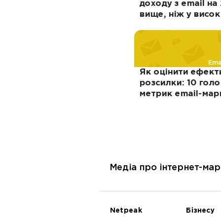
доходу з email на
вище, ніж у висо
PUMA
Ema
Як оцінити ефект
розсилки: 10 гол
метрик еmail-мар
Медіа про інтернет-мар
Netpeak
Бізнесу