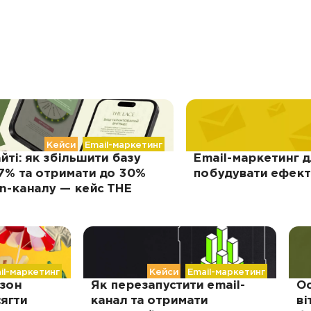
Кейси
Email-маркетинг
йті: як збільшити базу
Email-маркетинг д
,7% та отримати до 30%
побудувати ефект
on-каналу — кейс THE
il-маркетинг
Кейси
Email-маркетинг
езон
Як перезапустити email-
Ос
ягти
канал та отримати
ві