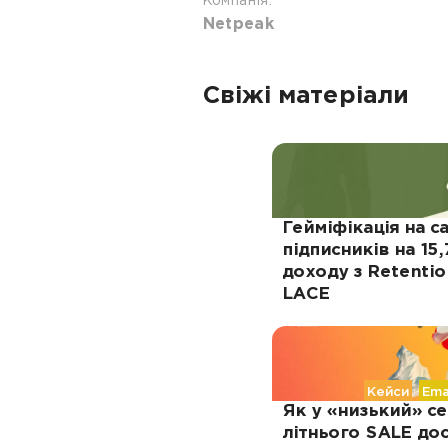
Компанія:
Netpeak
Свіжі матеріали
Гейміфікація на са
підписників на 15
доходу з Retenti
LACE
Кейси
Ema
Як у «низький» с
літнього SALE дос