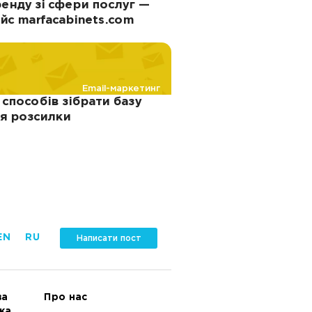
енду зі сфери послуг —
йс marfacabinets.com
Email-маркетинг
 способів зібрати базу
я розсилки
EN
RU
Написати пост
ва
Про нас
ка