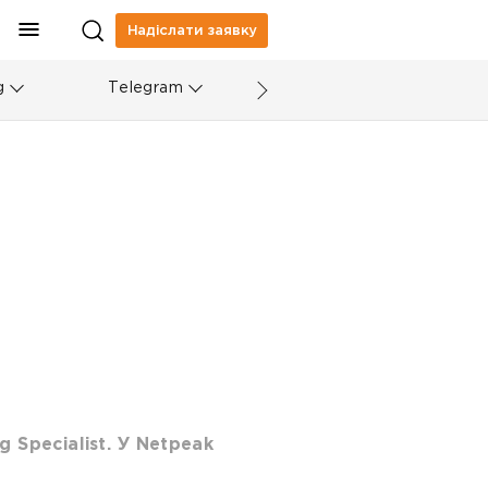
Надіслати заявку
g
Telegram
g Specialist. У Netpeak