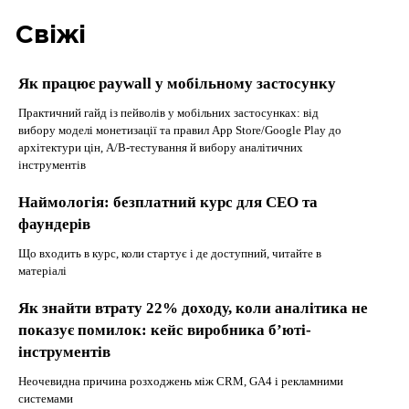
Свіжі
Як працює paywall у мобільному застосунку
Практичний гайд із пейволів у мобільних застосунках: від
вибору моделі монетизації та правил App Store/Google Play до
архітектури цін, A/B-тестування й вибору аналітичних
інструментів
Наймологія: безплатний курс для CEO та
фаундерів
Що входить в курс, коли стартує і де доступний, читайте в
матеріалі
Як знайти втрату 22% доходу, коли аналітика не
показує помилок: кейс виробника б’юті-
інструментів
Неочевидна причина розходжень між CRM, GA4 і рекламними
системами