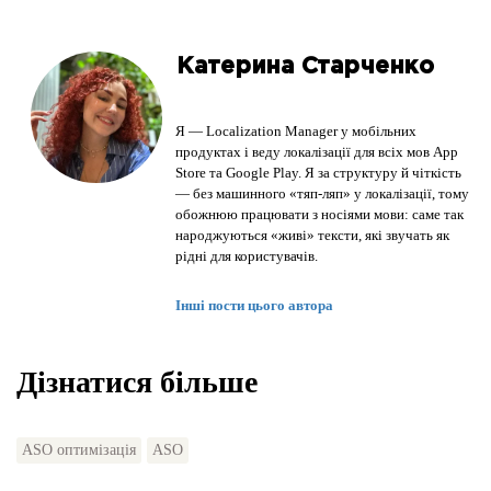
Катерина Старченко
Я — Localization Manager у мобільних
продуктах і веду локалізації для всіх мов App
Store та Google Play. Я за структуру й чіткість
— без машинного «тяп-ляп» у локалізації, тому
обожнюю працювати з носіями мови: саме так
народжуються «живі» тексти, які звучать як
рідні для користувачів.
Інші пости цього автора
Дізнатися більше
ASO оптимізація
ASO