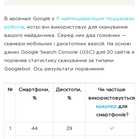
В арсеналі Google є
11 найпоширеніших пошукових
роботів
, котрі він використовує для сканування
вашого майданчика. Серед них два головних —
сканери мобільних і десктопних версій. На основі
даних Google Search Console (GSC) для 20 сайтів я
порівняв статистику сканування за типами
Googlebot. Ось результати порівняння:
№
Смартфони, 
Десктопи, 
Чи частіше 
%
%
використовується 
краулер
 для 
смартфонів?
1
44
29
✅