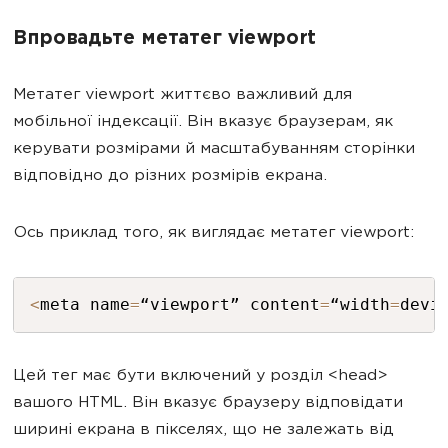
Впровадьте метатег viewport
Метатег viewport життєво важливий для
мобільної індексації. Він вказує браузерам, як
керувати розмірами й масштабуванням сторінки
відповідно до різних розмірів екрана.
Ось приклад того, як виглядає метатег viewport:
<
meta name
=
“viewport” content
=
“width
=
devi
Цей тег має бути включений у розділ <head>
вашого HTML. Він вказує браузеру відповідати
ширині екрана в пікселях, що не залежать від