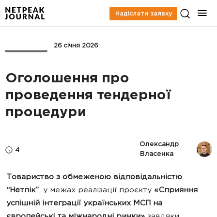
Надіслати заявку
ТЕНДЕРИ
26 січня 2026
Оголошення про
проведення тендерної
процедури
Олександр 
4
Власенка
Товариство з обмеженою відповідальністю
“Нетпік”
, у межах реалізації проєкту
«Сприяння
успішній інтеграції українських МСП на
європейські та міжнародні ринки»
завдяки