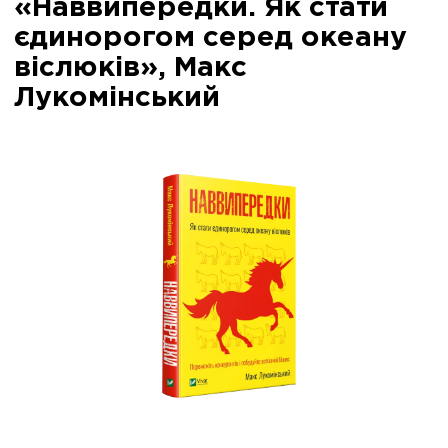
«Наввипередки. Як стати
єдинорогом серед океану
віслюків», Макс
Лукомінський