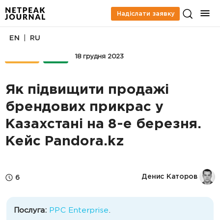
Надіслати заявку
|
EN
RU
КЕЙСИ
PPC
18 грудня 2023
Як підвищити продажі
брендових прикрас у
Казахстані на 8-е березня.
Кейс Pandora.kz
Денис Каторов
6
Послуга:
PPC Enterprise
.