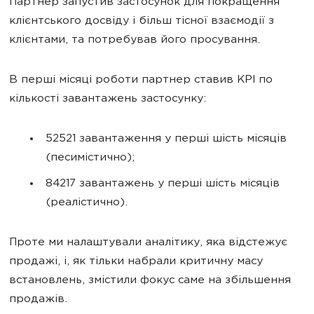
Партнер запустив застосунок для покращення
клієнтського досвіду і більш тісної взаємодії з
клієнтами, та потребував його просування.
В перші місяці роботи партнер ставив KPI по
кількості завантажень застосунку:
52521 завантаження у перші шість місяців
(песимістично);
84217 завантажень у перші шість місяців
(реалістично).
Проте ми налаштували аналітику, яка відстежує
продажі, і, як тільки набрали критичну масу
встановлень, змістили фокус саме на збільшення
продажів.