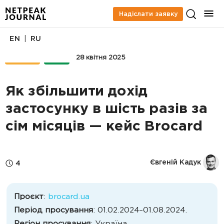
Надіслати заявку
|
EN
RU
КЕЙСИ
PPC
28 квітня 2025
Як збільшити дохід
застосунку в шість разів за
сім місяців — кейс Brocard
Євгеній Кадук
4
Проєкт
:
brocard.ua
Період просування
: 01.02.2024–01.08.2024.