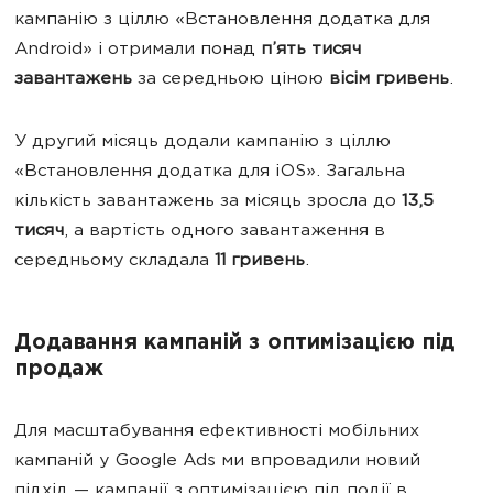
кампанію з ціллю «Встановлення додатка для
Android» і отримали понад
п’ять тисяч
завантажень
за середньою ціною
вісім гривень
.
У другий місяць додали кампанію з ціллю
«Встановлення додатка для іOS». Загальна
кількість завантажень за місяць зросла до
13,5
тисяч
, а вартість одного завантаження в
середньому складала
11 гривень
.
Додавання кампаній з оптимізацією під
продаж
Для масштабування ефективності мобільних
кампаній у Google Ads ми впровадили новий
підхід — кампанії з оптимізацією під події в