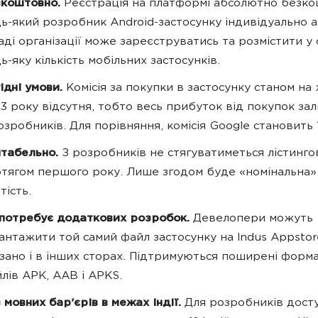
зкоштовно.
Реєстрація на платформі абсолютно безко
ь-який розробник Android-застосунку індивідуально а
аді організації може зареєструватись та розмістити у 
ь-яку кількість мобільних застосунків.
ідні умови.
Комісія за покупки в застосунку станом на
3 року відсутня, тобто весь прибуток від покупок за
озробників. Для порівняння, комісія Google становить 
табельно.
З розробників не стягуватиметься лістинго
тягом першого року. Лише згодом буде «номінальна»
тість.
потребує додаткових розробок.
Девелопери можуть
антажити той самий файл застосунку на Indus Appstor
зано і в інших сторах. Підтримуються поширені форм
лів APK, AAB і APKS.
 мовних бар'єрів в межах Індії.
Для розробників дост