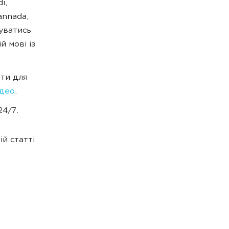
i,
Kannada,
туватись
й мові із
нти для
ідео
.
24/7.
й статті