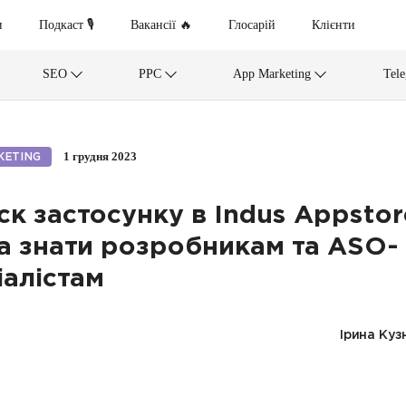
и
Подкаст 🎙
Вакансії 🔥
Глосарій
Клієнти
SEO
PPC
App Marketing
Tel
1 грудня 2023
KETING
ск застосунку в Indus Appstor
а знати розробникам та ASO-
іалістам
Ірина Куз