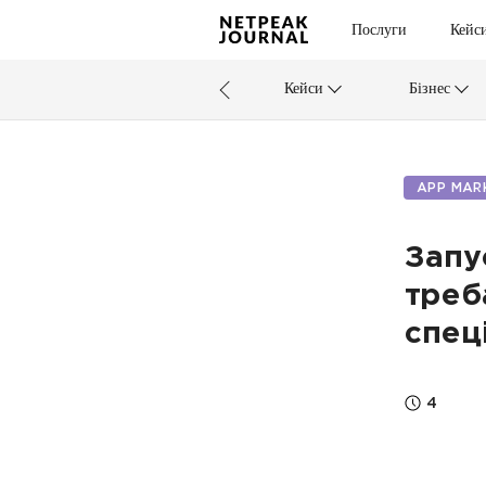
Послуги
Кейс
Кейси
Бізнес
APP MAR
Запу
треб
спец
4