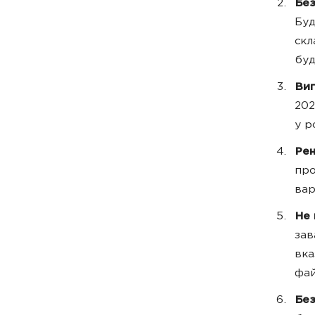
Бе
Буд
скл
буд
Виг
202
у р
Рен
про
вар
Не 
зав
вка
фай
Без