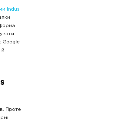
ми Indus
дяки
тформа
увати
ж Google
 й
s
в. Проте
ормі