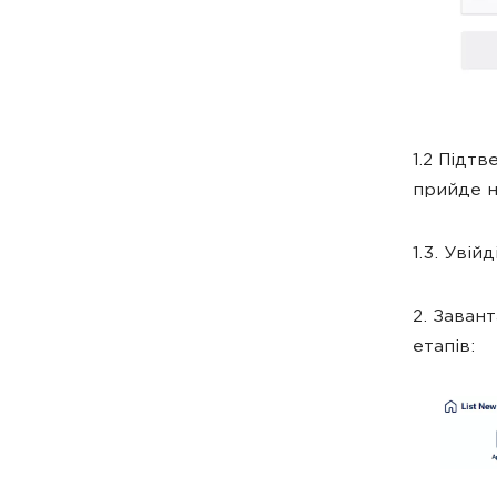
1.2 Підт
прийде н
1.3. Увій
2. Заван
етапів: