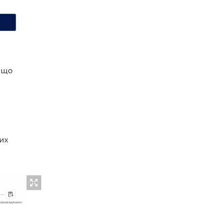
 що
их