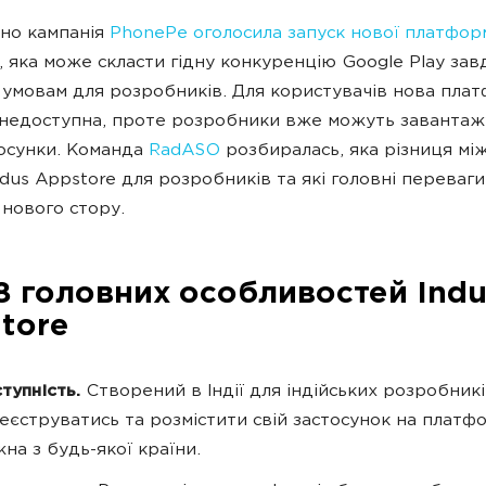
но кампанія
PhonePe оголосила запуск нової платфор
, яка може скласти гідну конкуренцію Google Play зав
 умовам для розробників. Для користувачів нова пла
недоступна, проте розробники вже можуть завантаж
тосунки. Команда
RadASO
розбиралась, яка різниця мі
ndus Appstore для розробників та які головні переваги
 нового стору.
8 головних особливостей Indu
tore
тупність.
Створений в Індії для індійських розробникі
еєструватись та розмістити свій застосунок на платф
на з будь-якої країни.