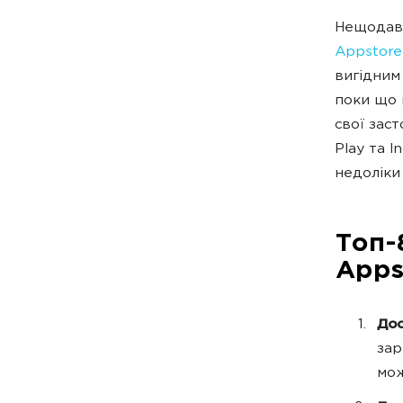
Нещодав
Appstore
вигідним
поки що 
свої зас
Play та I
недоліки
Топ-
Apps
Дос
зар
мож