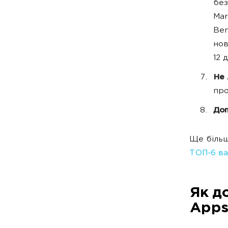
без
Mar
Ben
нов
12 
Не
про
До
Ще більш
ТОП-6 ва
Як д
Apps