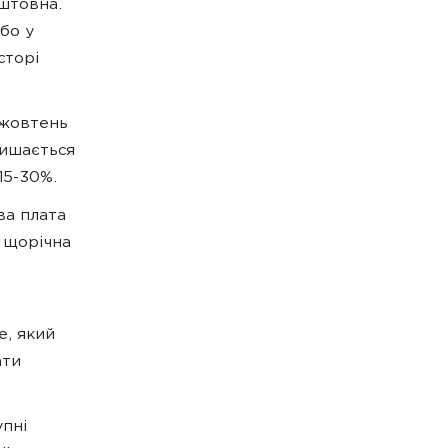
штовна.
бо у
сторі
 жовтень
лишається
15-30%.
ва плата
 щорічна
e, який
ати
упні