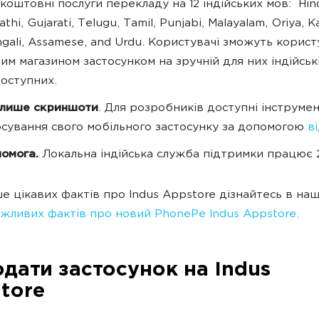
коштовні послуги перекладу на 12 індійських мов: Hind
athi, Gujarati, Telugu, Tamil, Punjabi, Malayalam, Oriya, 
gali, Assamese, and Urdu. Користувачі зможуть корис
им магазином застосунком на зручній для них індійські
доступних.
 лише скриншоти
. Для розробників доступні інструме
сування свого мобільного застосунку за допомогою
в
помога.
Локальна індійська служба підтримки працює 
е цікавих фактів про Indus Appstore дізнайтесь в наші
жливих фактів про новий PhonePe Indus Appstore.
одати застосунок на Indus
tore