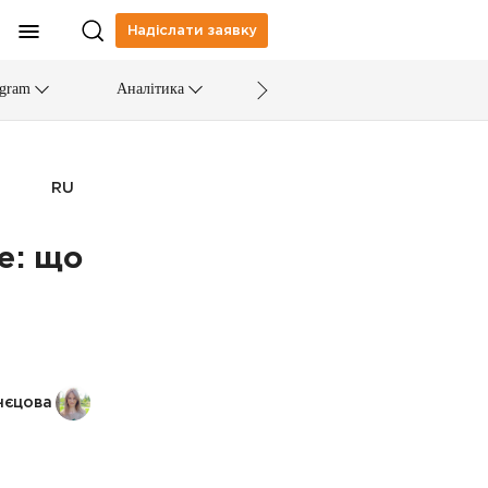
Надіслати заявку
egram
Аналітика
RU
e: що
нєцова