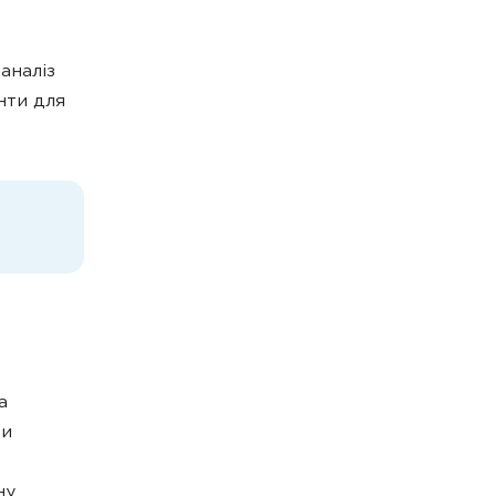
аналіз
нти для
а
ти
ну