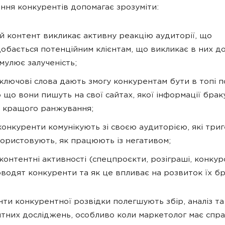
ння конкурентів допомагає зрозуміти:
й контент викликає активну реакцію аудиторії, що
обається потенційним клієнтам, що викликає в них до
мулює залученість;
 ключові слова дають змогу конкурентам бути в топі п
 що вони пишуть на свої сайтах, якої інформації брак
 кращого ранжування;
конкуренти комунікують зі своєю аудиторією, які три
ористовують, як працюють із негативом;
 контентні активності (спецпроєкти, розіграші, конкур
водят конкуренти та як це впливає на розвиток їх б
нти конкурентної розвідки полегшують збір, аналіз та
тних досліджень, особливо коли маркетолог має спра