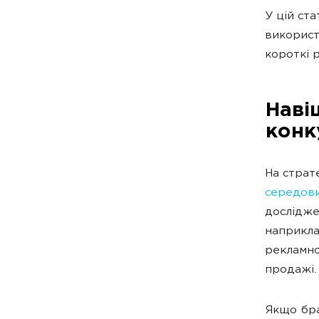
У цій ста
використ
короткі 
Навіщ
конк
На страт
середов
дослідже
наприкла
рекламно
продажі.
Якщо бра