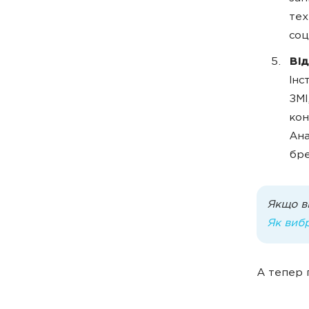
тех
соц
Від
Інс
ЗМІ
кон
Ана
бре
Якщо в
Як вибр
А тепер 