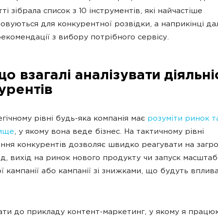
тті зібрала список з 10 інструментів, які найчастіше
овуються для конкурентної розвідки, а наприкінці да
рекомендації з вибору потрібного сервісу.
о взагалі аналізувати діяльні
урентів
егічному рівні будь-яка компанія має
розуміти ринок т
ище
, у якому вона веде бізнес. На тактичному рівні
ння конкурентів дозволяє швидко реагувати на загро
д, вихід на ринок нового продукту чи запуск масштаб
ї кампанії або кампанії зі знижками, що будуть вплив
ти до прикладу контент-маркетинг, у якому я працю