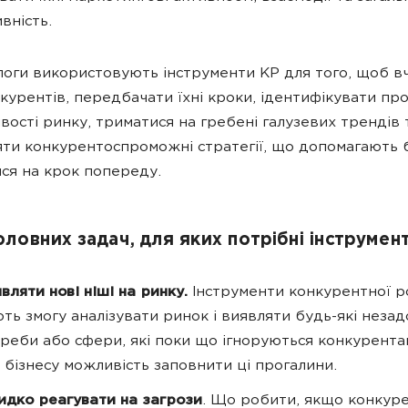
вність.
оги використовують інструменти КР для того, щоб вч
нкурентів, передбачати їхні кроки, ідентифікувати пр
вості ринку, триматися на гребені галузевих трендів 
ти конкурентоспроможні стратегії, що допомагають б
ся на крок попереду.
оловних задач, для яких потрібні інструмен
вляти нові ніші на ринку.
Інструменти конкурентної р
ть змогу аналізувати ринок і виявляти будь-які незад
реби або сфери, які поки що ігноруються конкурента
 бізнесу можливість заповнити ці прогалини.
дко реагувати на загрози
. Що робити, якщо конкур