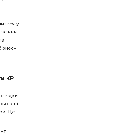
итися у
огалини
та
ізнесу
ти КР
озвідки
оволені
ми. Це
ент