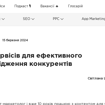
йси
Подкаст 🎙
Вакансії 🔥
Глосарій
с
SEO
PPC
App Marketin
15 березня 2024
ервісів для ефективного
ідження конкурентів
Світлана
т-маркетолог і вже 10 років працюю з контентом для б