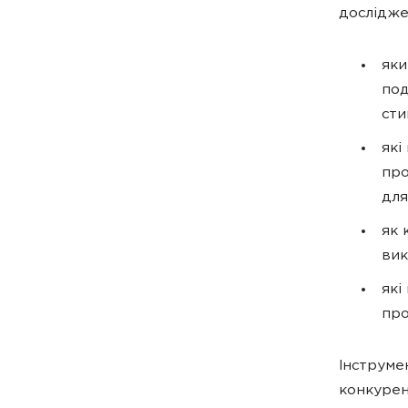
дослідже
яки
под
сти
які
про
для
як 
вик
які
про
Інструме
конкурен