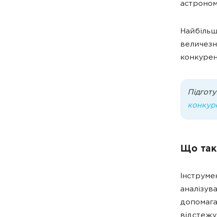
астроном
Найбільш
величезн
конкурен
Підготу
конкур
Що так
Інструме
аналізув
допомага
відстежув