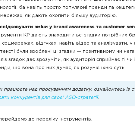
нології, ба навіть просто популярні тренди та хештег
мережах, як дають охопити більшу аудиторію.
слідковувати зміни у brand awareness та сustomer sen
трументи КР дають знаходити всі згадки потрібних бр
, соцмережах, відгуках, навіть відео та аналізувати, у
тексті були зроблені ці згадки — позитивному чи нег
ліз згадок дає зрозуміти, як аудиторія сприймає ті чи 
нди, що вона про них думає, як розуміє їхню суть.
и працюєте над просуванням додатку, ознайомтесь із с
ати конкурентів для своєї ASO-стратегії
.
перейдемо до переліку інструментів.