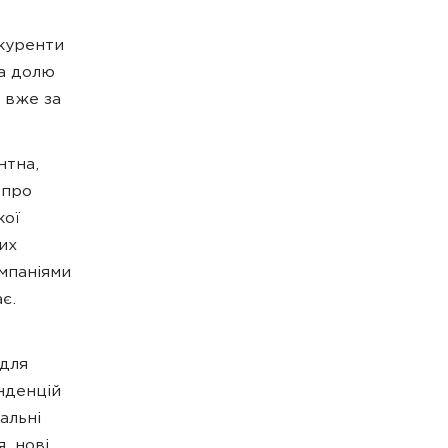
куренти
та долю
ї вже за
нтна,
 про
кої
их
мпаніями
є.
 для
нденцій
альні
, нові