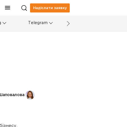
Надіслати заявку
g
Telegram
 Шаповалова
ізнесу.