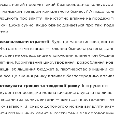
ускає новий продукт, який безпосередньо конкурує з
гманським товаром конкретного бізнесу? А якщо кон
лошують про злиття, яке істотно вплине на продажі 
ку? Дуже сумно, якщо бізнес дізнається про такі поді
том.
сконалювати стратегії
. Будь це маркетингова, конте
-стратегія чи взагалі — головна бізнес-стратегія, дані
курентне середовище є ключовим елементом будь-я
літики. Коригування ціноутворення, розроблення нов
кцій, збільшення бюджетів, партнерство з іншими ко
а все це знання ринку впливає безпосередньо вплива
стежувати тренди та тенденції ринку
. Інструменти
курентної розвідки можна використовувати не лише
глядання за конкурентами — але і для відстеження те
ку загалом. З їхньою допомогою можна виявляти акту
ити потенційних клієнтів, гострі теми для обговорення