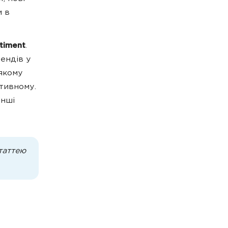
и в
timent
.
ендів у
 якому
ативному.
інші
таттею