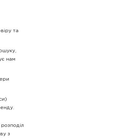
віру та
ошуку,
ує нам
гери
си)
ренду.
 розподіл
ву з