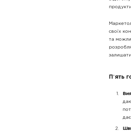
продукти
Маркетол
своїх ко
та можли
розробля
залишати
Пʼять г
Вия
даю
пот
дає
Шви