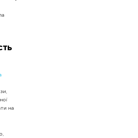
ла
сть
а
зи,
ної
ати на
ю,