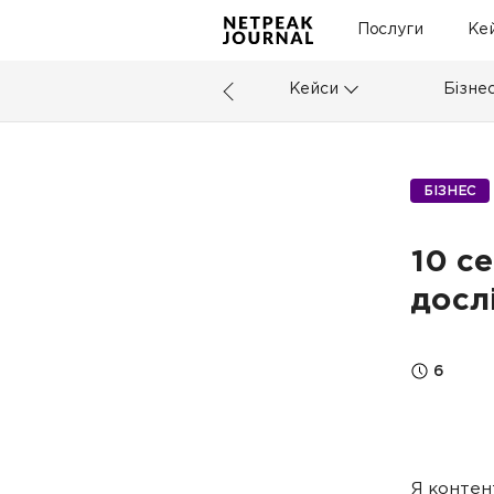
Послуги
Ке
Кейси
Бізне
БІЗНЕС
10 с
досл
6
Я контен