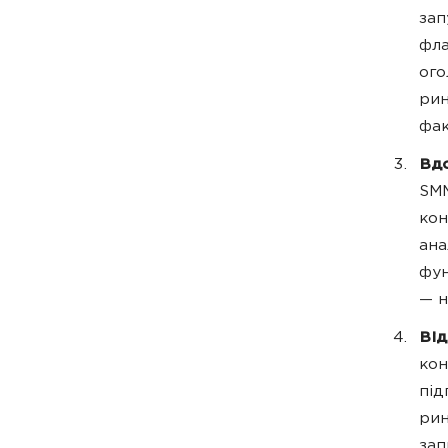
зап
фла
ого
рин
фак
Вдо
SMM
кон
ана
фун
— н
Від
кон
під
рин
зап