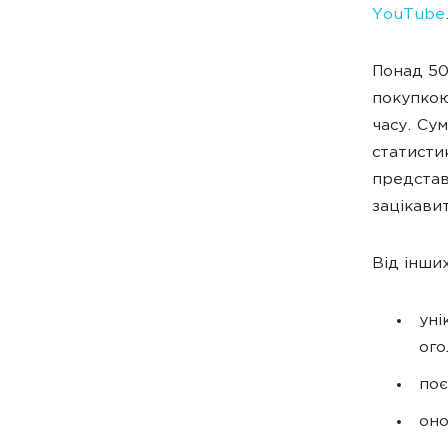
YouTube
Понад 50
покупкою
часу. Су
статист
представ
зацікави
Від інши
уні
ог
поє
оно