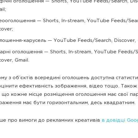
фічні оголошення — Shorts, YouTube Feeds/Search, Dis
il;
еооголошення — Shorts, In-stream, YouTube Feeds/Sear
cover;
лошення-карусель — YouTube Feeds/Search, Discover, 
арні оголошення — Shorts, In-stream, YouTube Feeds/S
cover, Gmail.
му з об’єктів всередині оголошень доступна статисти
цінити ефективність зображення, відео тощо. Тако
, що кожне місце розміщення оголошення має свої па
раження має бути горизонтальним, десь квадратним.
ше про вимоги до рекламних креативів
в довідці Goo