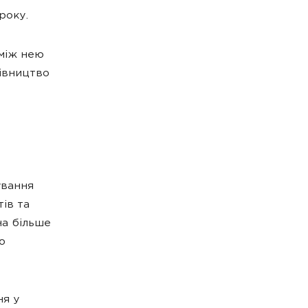
 року.
 між нею
івництво
ування
ів та
на більше
ю
ня у