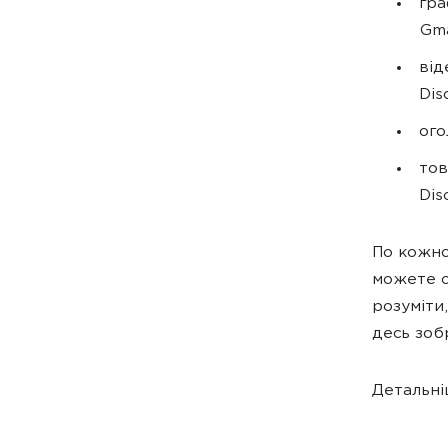
гра
Gma
від
Dis
ого
тов
Dis
По кожно
можете о
розуміти
десь зоб
Детальні