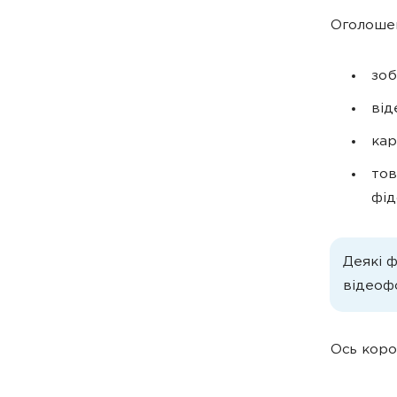
Оголоше
зо
від
кар
тов
фід
Деякі 
відеоф
Ось коро