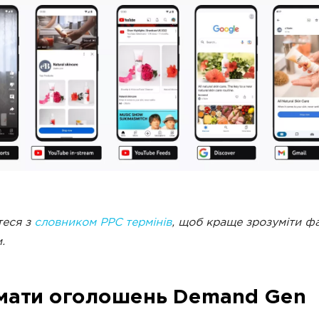
теся з
словником PPC термінів
, щоб краще зрозуміти ф
.
ати оголошень Demand Gen