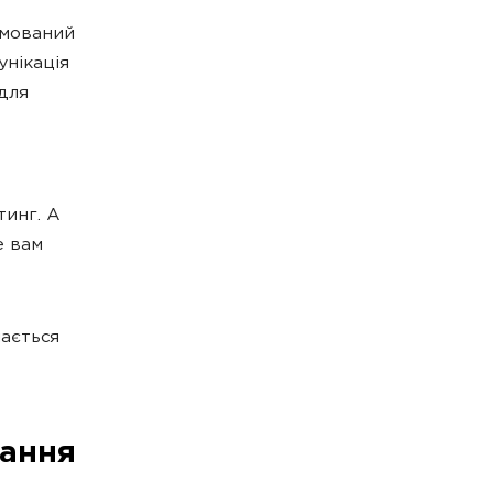
ямований
унікація
для
тинг. А
е вам
нається
лання