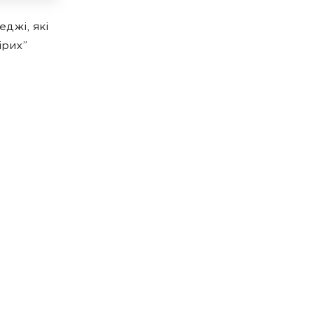
джі, які
ірих”