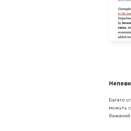
Непевні
Багато с
можуть с
бажаний 