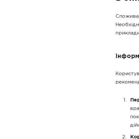
Споживач
Необхідн
приклади
Інформ
Користув
рекоменд
Пер
вра
пок
дій
Кор