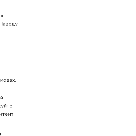
ї.
 Наведу
мовах.
ий
жуйте
онтент
ї