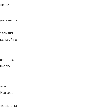
ловну
нікації з
озсилки
алізуйте
ам — це
цього
ься
 Forbes
недільна