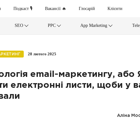
и
Подкаст 🎙
Вакансії 🔥
Глосарій
Клієнти
SEO
PPC
App Marketing
Tel
28 лютого 2025
АРКЕТИНГ
ологія email-маркетингу, або 
ти електронні листи, щоби у в
вали
Аліна Мос