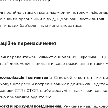
і постійно стикаються з надмірним потоком інформаці
о знайти правильний підхід, щоби ваші листи читали.
 типових бар’єрів і як із ними впоратися.
аційне перенасичення
ачі перевантажені кількістю щоденної інформації. Ці
ації допоможуть виділити ваше розсилання в таких у
соналізація і сегментація
. Створюйте контент, котр
ховує інтереси й потреби ваших підписників. Відсте
азники CTR і CTOR, щоби зрозуміти, наскільки ваш к
сно приваблює аудиторію.
откі й зрозумілі повідомлення
. Уникайте надлишково