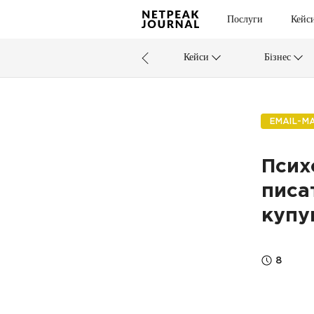
Послуги
Кейс
Кейси
Бізнес
EMAIL-М
Псих
писа
купу
8