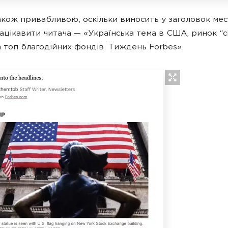
акож привабливою, оскільки виносить у заголовок месе
ацікавити читача — «Українська тема в США, ринок “с
а топ благодійних фондів. Тиждень Forbes».