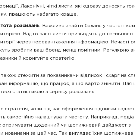
ормації. Лаконічні, чіткі листи, які одразу доносять го
ку, працюють набагато краще.
тота розсилань
. Важливо знайти баланс у частоті кому
иторією. Надто часті листи призводять до пасивності
иторії через перевантаження інформацією. Нечасті р
уть зробити ваш бренд менш помітним. Регулярно ан
азники й коригуйте стратегію.
також стежити за показниками відписок і скарг на сп
вам інформацію, що працює, а що варто змінити. Для 
теся статистикою з сервісу розсилань.
є стратегія, коли під час оформлення підписки надаєт
ть самостійно налаштувати частоту. Наприклад, медіа
є отримувати щоденний чи щотижневий дайджест з
и новинами за цей час. Так виглядає їхня щотижнева 