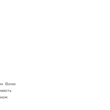
н. Вони
имають
ном.