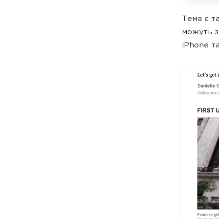
Тема є т
можуть з
iPhone т