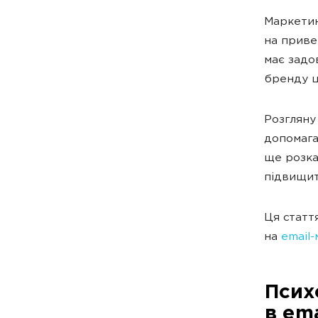
Маркетин
на приве
має задо
бренду ц
Розгляну 
допомага
ще розка
підвищит
Ця статт
на
email
Псих
в em