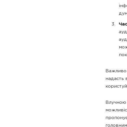
інф
дум
Час
ауд
ауд
мож
пок
Важливо 
надасть 
користуй
Влучною 
можливіс
пропону
головним