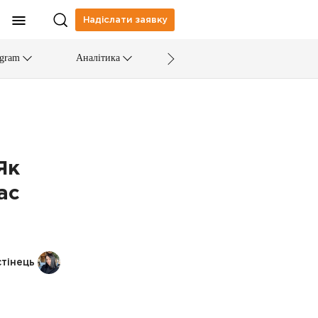
Надіслати заявку
egram
Аналітика
Як
ас
тінець