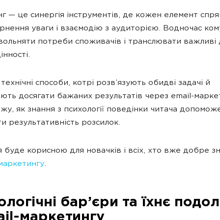
г — це синергія інструментів, де кожен елемент спр
рнення уваги і взаємодію з аудиторією. Водночас ком
вольняти потреби споживачів і транслювати важливі 
інності.
технічні способи, котрі розв’язують обидві задачі й
ють досягати бажаних результатів через email-марке
жу, як знання з психології поведінки читача допомож
и результативність розсилок.
я буде корисною для новачків і всіх, хто вже добре з
-маркетингу
.
ологічні бар’єри та їхнє подо
ail-маркетингу