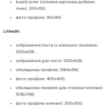
board cover (головна картинка добірки
пінів): 200х150;
фото профілю: 165х165.
LinkedIn
зображення поста із зовнішніх посилань:
1200х628;
зображення для поста: 1200х628;
обкладинка профілю: 1584х396;
фото профілю: 400х400;
обкладинка профілю для сторінки компанії:
1536х768;
фото профілю компанії: 300х300.