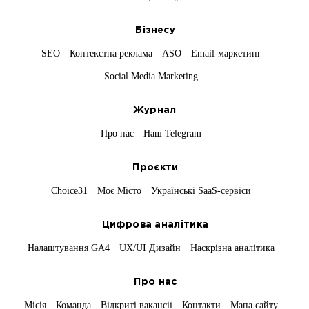
Бізнесу
SEO
Контекстна реклама
ASO
Email-маркетинг
Social Media Marketing
Журнал
Про нас
Наш Telegram
Проєкти
Choice31
Моє Місто
Українські SaaS-сервіси
Цифрова аналітика
Налаштування GA4
UX/UI Дизайн
Наскрізна аналітика
Про нас
Місія
Команда
Відкриті вакансії
Контакти
Мапа сайту