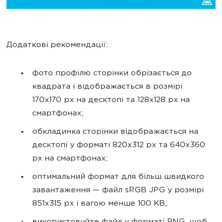
Додаткові рекомендації:
фото профілю сторінки обрізається до
квадрата і відображається в розмірі
170х170 px на десктопі та 128х128 px на
смартфонах;
обкладинка сторінки відображається на
десктопі у форматі 820х312 px та 640х360
px на смартфонах;
оптимальний формат для більш швидкого
завантаження — файл sRGB JPG у розмірі
851х315 px і вагою менше 100 KB;