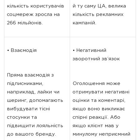
кількість користувачів 
й ту саму ЦА, велика 
соцмереж зросла на 
кількість рекламних 
266 мільйонів.
кампаній.
• Взаємодія
• Негативний 
зворотний зв’язок
Пряма взаємодія з 
підписниками, 
Оголошення може 
наприклад, лайки чи 
отримувати негативні 
шеринг, допомагають 
оцінки та коментарі, 
вибудувати тісні 
якщо воно викликає 
стосунки та 
спірні реакції. Або 
підвищити лояльність 
якщо клієнт мав у 
до вашого бренду.
минулому неприємний 