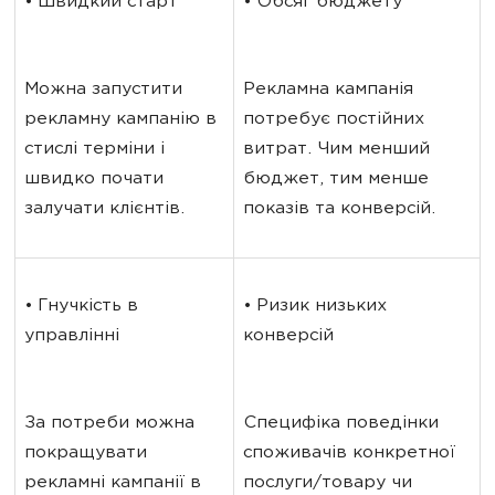
• Швидкий старт
• Обсяг бюджету
Можна запустити 
Рекламна кампанія 
рекламну кампанію в 
потребує постійних 
стислі терміни і 
витрат. Чим менший 
швидко почати 
бюджет, тим менше 
залучати клієнтів.
показів та конверсій.
• Гнучкість в 
• Ризик низьких 
управлінні
конверсій
За потреби можна 
Специфіка поведінки 
покращувати 
споживачів конкретної 
рекламні кампанії в 
послуги/товару чи 