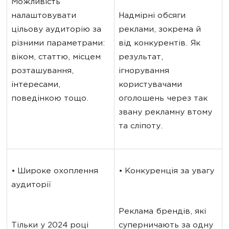
Можливість 
налаштовувати 
Надмірні обсяги 
цільову аудиторію за 
реклами, зокрема й 
різними параметрами: 
від конкурентів. Як 
віком, статтю, місцем 
результат, 
розташування, 
ігнорування 
інтересами, 
користувачами 
поведінкою тощо.
оголошень через так 
звану рекламну втому 
та сліпоту.
• Широке охоплення 
• Конкуренція за увагу
аудиторії
Реклама брендів, які 
Тільки у 2024 році 
суперничають за одну 