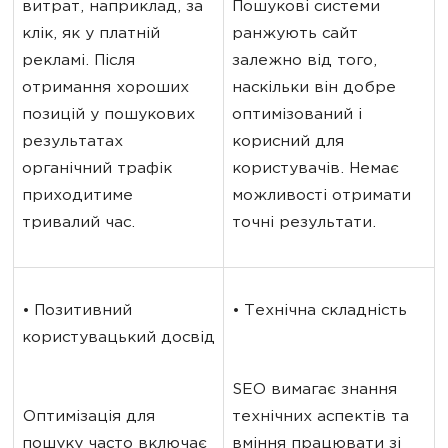
витрат, наприклад, за 
Пошукові системи 
клік, як у платній 
ранжують сайт 
рекламі. Після 
залежно від того, 
отримання хороших 
наскільки він добре 
позицій у пошукових 
оптимізований і 
результатах 
корисний для 
органічний трафік 
користувачів. Немає 
приходитиме 
можливості отримати 
тривалий час.
точні результати.
• Позитивний 
• Технічна складність
користувацький досвід
SEO вимагає знання 
Оптимізація для 
технічних аспектів та 
пошуку часто включає 
вміння працювати зі 