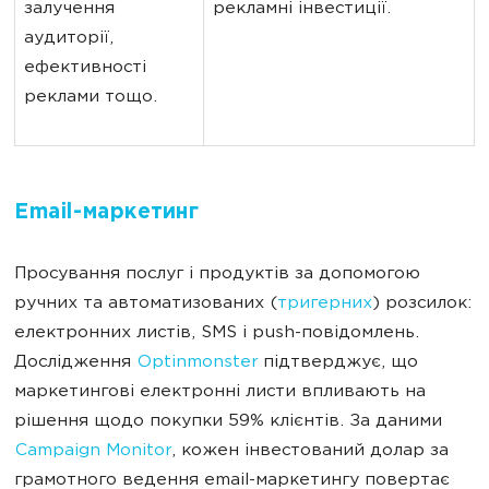
залучення 
рекламні інвестиції.
аудиторії, 
ефективності 
реклами тощо.
Email-маркетинг
Просування послуг і продуктів за допомогою
ручних та автоматизованих (
тригерних
) розсилок:
електронних листів, SMS і рush-повідомлень.
Дослідження
Optinmonster
підтверджує, що
маркетингові електронні листи впливають на
рішення щодо покупки 59% клієнтів. За даними
Campaign Monitor
, кожен інвестований долар за
грамотного ведення email-маркетингу повертає