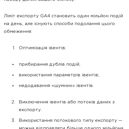
Ліміт експорту GA4 становить один мільйон подій
на день, але існують способи подолання цього
обмеження:
Оптимізація івентів:
прибирання дублів подій;
використання параметрів івентів;
недодавання «шумних» івентів.
Виключення івентів або потоків даних з
експорту.
Використання потокового типу експорту —
можна відправляти більше одного мільйона