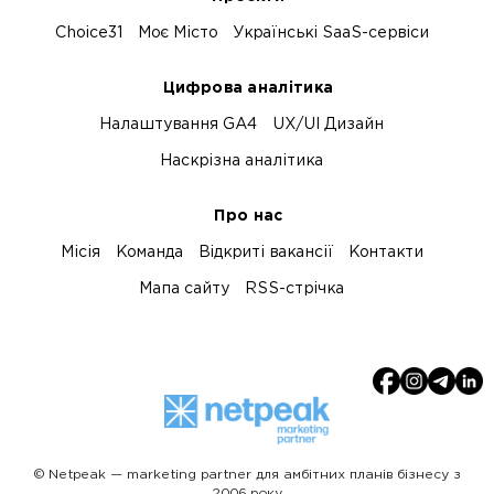
Choice31
Моє Місто
Українські SaaS-сервіси
Цифрова аналітика
Налаштування GA4
UX/UI Дизайн
Наскрізна аналітика
Про нас
Місія
Команда
Відкриті вакансії
Контакти
Мапа сайту
RSS-стрічка
© Netpeak — marketing partner для амбітних планів бізнесу з