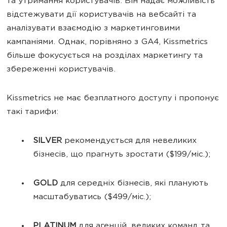
та утримання користувачів. Він надає можливість
відстежувати дії користувачів на вебсайті та
аналізувати взаємодію з маркетинговими
кампаніями. Однак, порівняно з GA4, Kissmetrics
більше фокусується на розділах маркетингу та
збереженні користувачів.
Kissmetrics не має безплатного доступу і пропонує
такі тарифи:
SILVER
рекомендується для
невеликих
бізнесів, що прагнуть зростати
($199/міс.);
GOLD
для середніх бізнесів, які планують
масштабуватись ($499/міс.);
PLATINUM
для агенцій, великих команд та