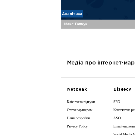
Аналітика
Макс Гапчук
Медіа про інтернет-мар
Netpeak
Бізнесу
Клієнти та відгуки
SEO
Стати партнером
Контекстна р
Наші розробки
ASO
Privacy Policy
Email-маркети
Social Media 