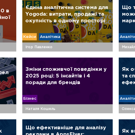
Єдина аналітична система для
Що т
60 в
Yogoda: витрати, продажі та
може
йної
окупність в одному просторі
марк
Кейси
Аналітика
Аналіт
Ігор Павленко
Михай
Зміни споживчої поведінки у
Як о
рел
2025 році: 5 інсайтів і 4
та с
поради для брендів
ефек
Бізнес
Аналіт
Наталя Кошель
Олекса
Що ефективніше для аналізу
к
Як в
реклами в AppsFlyer: