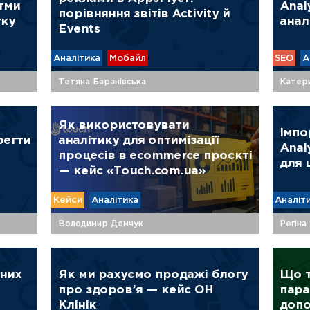
тми
Anal
порівняння звітів Activity й
тку
анал
Events
Аналітика
Мобайл
SEO
А
Тетяна Баранівська
Катер
Як використовувати
Імпо
регти
аналітику для оптимізації
Anal
процесів в ecommerce проєкті
для 
— кейс «Touch.com.ua»
Кейси
Аналітика
Аналіт
Володимир Демчук
Регіна
зних
Як ми рахуємо продажі блогу
Що т
про здоров’я — кейс ОН
пара
Клінік
допо