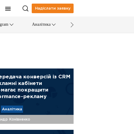
Надіслати заявку
egram
Аналітика
ередача конверсій із CRM
кламні кабінети
магає покращити
ormance-рекламу
Аналітика
ндр Конівненко