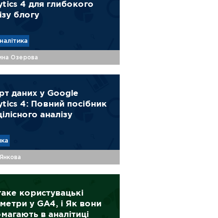
ytics 4 для глибокого
ізу блогу
налітика
ина Озерова
рт даних у Google
ytics 4: Повний посібник
цілісного аналізу
ика
 Янкова
аке користувацькі
метри у GA4, і Як вони
магають в аналітиці