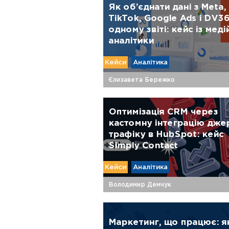
Як об’єднати дані з Meta,
TikTok, Google Ads і DV3
одному звіті: кейс із меді
аналітики
Кейси
Аналітика
Єлизавета Бережко
Оптимізація CRM через
кастомну інтеграцію дже
трафіку в HubSpot: кейс
Simply Contact
Кейси
Аналітика
Володимир Демчук
Маркетинг, що працює: я