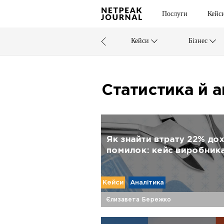
Послуги
Кейс
Кейси
Бізнес
Статистика й а
Як знайти втрату 22% дох
помилок: кейс виробника
Кейси
Аналітика
Єлизавета Бережко