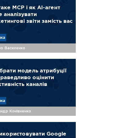
аке MCP і як AI-агент
 аналізувати
етингові звіти замість вас
ика
ло Василенко
брати модель атрибуції
праведливо оцінити
тивність каналів
ика
ндр Конівненко
икористовувати Google