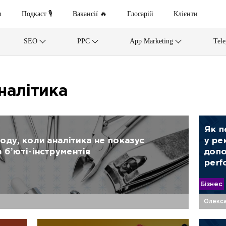
и
Подкаст 🎙
Вакансії 🔥
Глосарій
Клієнти
SEO
PPC
App Marketing
Tel
налітика
Як п
оду, коли аналітика не показує
у ре
 б’юті-інструментів
допо
perf
Бізнес
Олекса