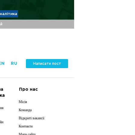
налітика
ай
EN
RU
Написати пост
ва
Про нас
ка
Місія
ня
Команда
Відкриті вакансії
йн
Контакти
Мапа сайту