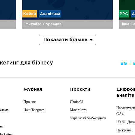
Кейси
Аналітика
PPC
А
Михайло Сорвачов
Інна С
Показати більше
кетинг для бізнесу
BG
Журнал
Проєкти
Цифро
аналіти
Про нас
Choice31
Налаштуван
еклама
Наш Telegram
Моє Місто
GA4
Українські SaaS-сервіси
UX/UI Диза
нг
Наскрізна
Marketing