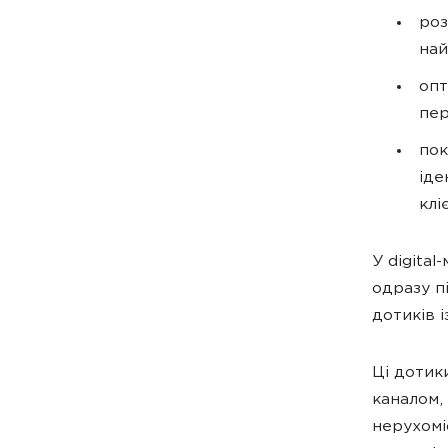
роз
най
опт
пер
пок
іде
клі
У digital
одразу п
дотиків 
Ці дотик
каналом,
нерухомі