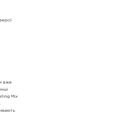
версії
и вже
інші
eting Mix
є
ливають