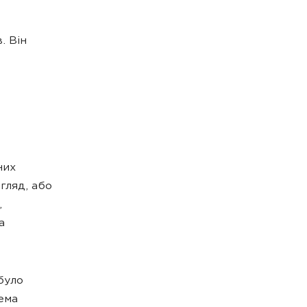
. Він
них
гляд, або
,
а
було
тема