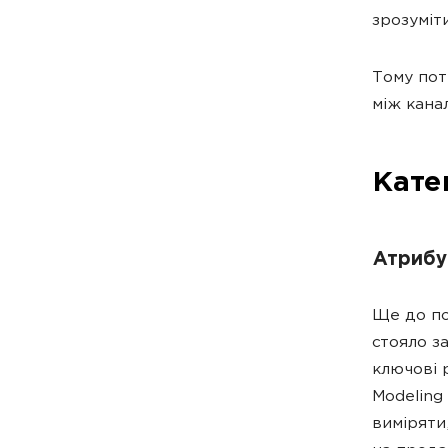
зрозуміт
Тому пот
між кана
Катег
Атрибуц
Ще до по
стояло з
ключові р
Modeling
виміряти