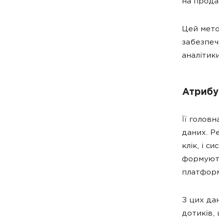
на прода
Цей метод
забезпеч
аналітики
Атрибуц
Її голов
даних. Р
клік, і 
формують
платформ
З цих да
дотиків,