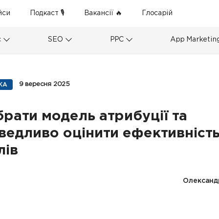
йси
Подкаст 🎙
Вакансії 🔥
Глосарій
с
SEO
PPC
App Marketin
9 вересня 2025
КА
брати модель атрибуції та
ведливо оцінити ефективніст
лів
Олександ