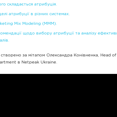
ого складається атрибуція.
елі атрибуції в різних системах.
keting Mix Modeling (МММ).
омендації щодо вибору атрибуції та аналізу ефектив
алів.
 створено за мітапом Олександра Конівненка, Head of 
artment в Netpeak Ukraine.