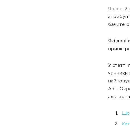
Я постій
атрибуці
бачите р
Які дані
приніс р
У статті 
чинники 
найпопул
Ads. Окр
альтерна
Що 
Кат