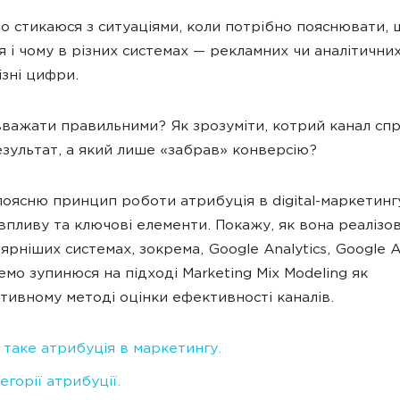
но стикаюся з ситуаціями, коли потрібно пояснювати, 
я і чому в різних системах — рекламних чи аналітични
ізні цифри.
 вважати правильними? Як зрозуміти, котрий канал сп
езультат, а який лише «забрав» конверсію?
поясню принцип роботи атрибуція в digital-маркетингу:
впливу та ключові елементи. Покажу, як вона реалізо
ярніших системах, зокрема, Google Analytics, Google A
емо зупинюся на підході Marketing Mix Modeling як
тивному методі оцінки ефективності каналів.
таке атрибуція в маркетингу.
егорії атрибуції.