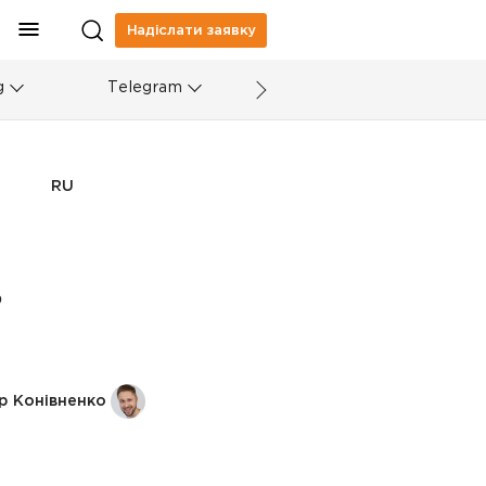
Надіслати заявку
g
Telegram
RU
ь
р Конівненко