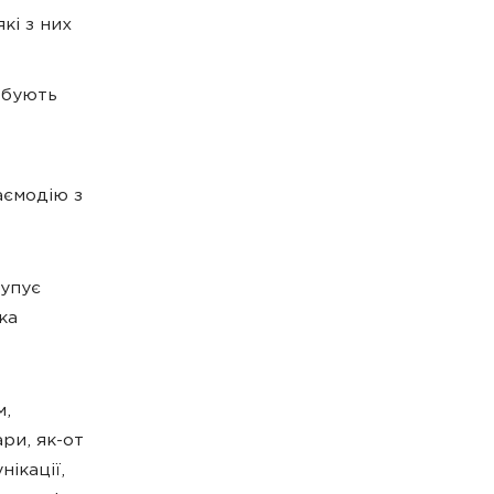
кі з них
ебують
аємодію з
купує
ка
м,
ри, як-от
ікації,