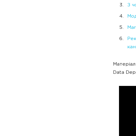
З ч
Мод
Mar
Рек
кан
Матеріал
Data Dep