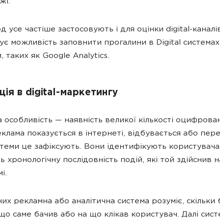
жі.
 усе частіше застосовують і для оцінки digital-каналів
ує можливість заповнити прогалини в Digital системах
, таких як Google Analytics.
ія в digital-маркетингу
на особливість — наявність великої кількості оцифрова
еклама показується в інтернеті, відбувається або пере
системи це зафіксують. Вони ідентифікують користувача
 хронологічну послідовність подій, які той здійснив н
і.
них рекламна або аналітична система розуміє, скільки 
 що саме бачив або на що клікав користувач. Далі сис