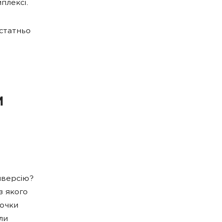
плексі.
остатньо
м
нверсію?
з якого
точки
ли