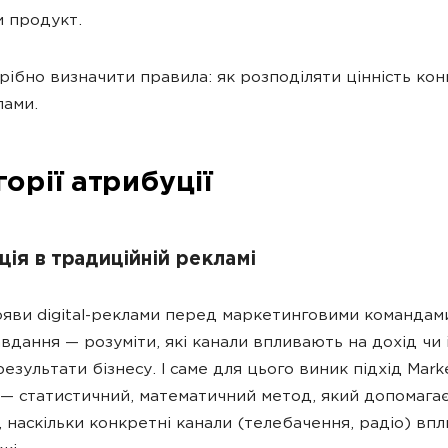
и продукт.
рібно визначити правила: як розподіляти цінність кон
лами.
орії атрибуції
ія в традиційній рекламі
яви digital-реклами перед маркетинговими командам
авдання — розуміти, які канали впливають на дохід чи 
езультати бізнесу. І саме для цього виник підхід Mark
 — статистичний, математичний метод, який допомага
, наскільки конкретні канали (телебачення, радіо) вп