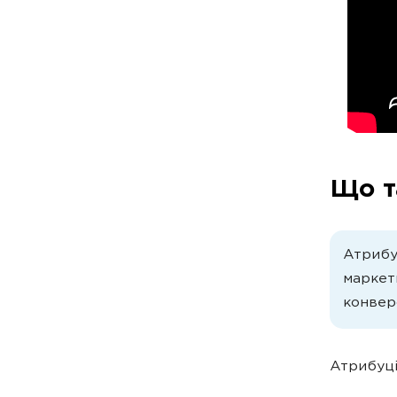
Що т
Атрибуц
маркети
конверс
Атрибуці