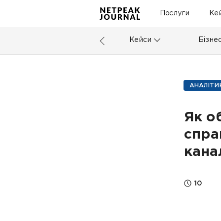
Послуги
Ке
Кейси
Бізне
АНАЛІТИ
Як о
спра
кана
10