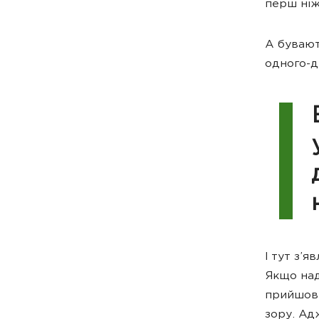
перш ніж
А бувают
одного-д
І тут з’
Якщо над
прийшов 
зору. Ад