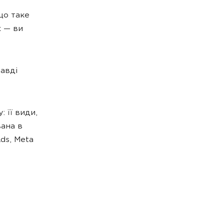
що таке
х — ви
равді
 її види,
вана в
ds, Meta