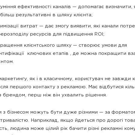
уміння ефективності каналів — допомагає визначити, я
більш результативні в шляху клієнта;
имізації витрат — дає змогу виявити, які канали потр
ерозподілу ресурсів для підвищення ROI;
ращення клієнтського шляху — створює умови для
нтифікації ключових етапів , де можна покращити вз
єнтом.
-маркетингу, як і в класичному, користувач не завжди 
ісля першого контакту з рекламою. Має відбутися кіль
із брендом, перш ніж він ухвалить рішення.
и з бізнесом можуть бути дуже різними — за формато
 тривалістю. Наприклад, якщо йдеться про дорогі това
сть, людина може цілий рік бачити різні рекламні комун