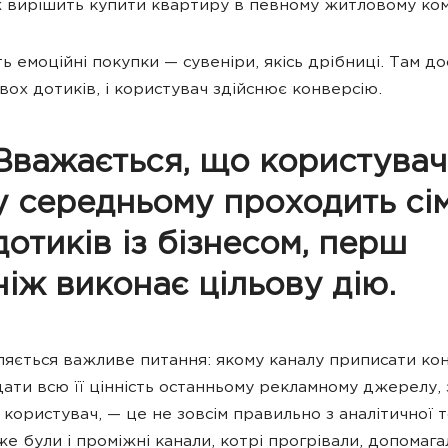
 вирішить купити квартиру в певному житловому ком
ь емоційні покупки — сувеніри, якісь дрібниці. Там д
вох дотиків, і користувач здійснює конверсію.
Вважається, що користувач
у середньому проходить сі
дотиків із бізнесом, перш
ніж виконає цільову дію.
являється важливе питання: якому каналу приписати ко
ати всю її цінність останньому рекламному джерелу, 
користувач, — це не зовсім правильно з аналітичної 
же були і проміжні канали, котрі прогрівали, допомага