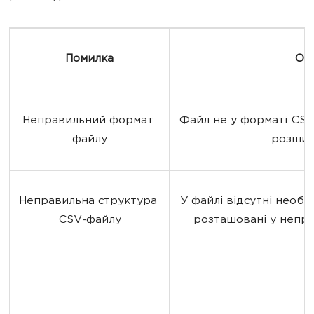
Помилка
Оп
Неправильний формат 
Файл не у форматі CSV
файлу
розшир
Неправильна структура 
У файлі відсутні необх
CSV-файлу
розташовані у непр