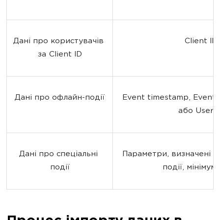
Дані про користувачів 
Client ID
за Client ID
Дані про офлайн-події
Event timestamp, Event n
або User I
Дані про спеціальні 
Параметри, визначені дл
події
події, мінімум