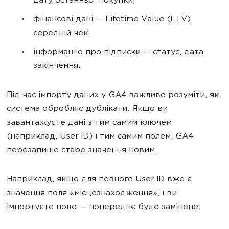
дату останньої покупки;
фінансові дані — Lifetime Value (LTV),
середній чек;
інформацію про підписки — статус, дата
закінчення.
Під час імпорту даних у GA4 важливо розуміти, як
система обробляє дублікати. Якщо ви
завантажуєте дані з тим самим ключем
(наприклад, User ID) і тим самим полем, GA4
перезапише старе значення новим.
Наприклад, якщо для певного User ID вже є
значення поля «місцезнаходження», і ви
імпортуєте нове — попереднє буде замінене.