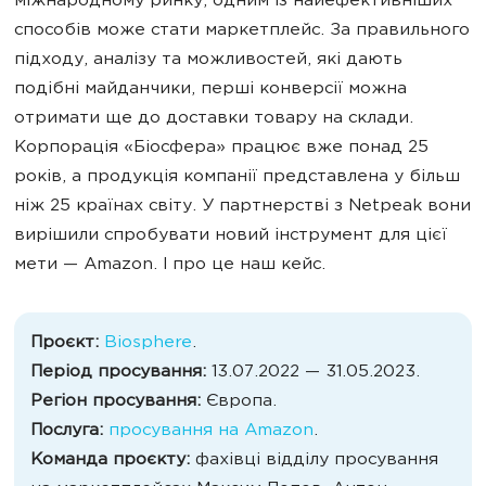
міжнародному ринку, одним із найефективніших
способів може стати маркетплейс. За правильного
підходу, аналізу та можливостей, які дають
подібні майданчики, перші конверсії можна
отримати ще до доставки товару на склади.
Корпорація «Біосфера» працює вже понад 25
років, а продукція компанії представлена у більш
ніж 25 країнах світу. У партнерстві з Netpeak вони
вирішили спробувати новий інструмент для цієї
мети — Amazon. І про це наш кейс.
Проєкт:
Biosphere
.
Період просування:
13.07.2022 — 31.05.2023.
Регіон просування:
Європа.
Послуга:
просування на Amazon
.
Команда проєкту:
фахівці відділу просування