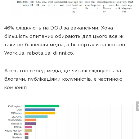
46% слідкують на DOU за вакансіями. Хоча
більшість опитаних обирають для цього все ж
таки не бізнесові медіа, а hr-портали на кшталт
Work.ua, rabota.ua, djinni.co.
А ось топ серед медіа, де читачі слідкують за
блогами, публікаціями колумністів, є частиною
ком’юніті: