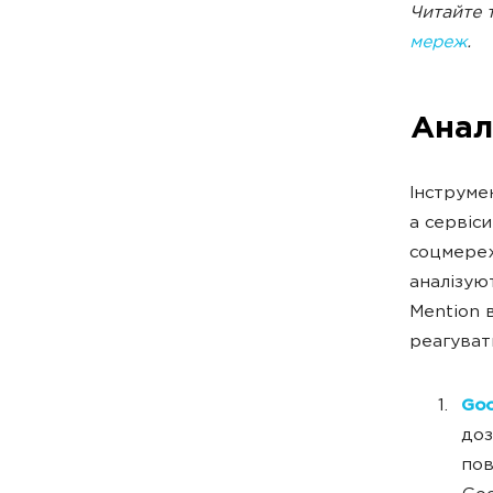
Читайте 
мереж
.
Анал
Інструме
а сервіс
соцмережа
аналізуют
Mention 
реагувати
Goo
доз
пов