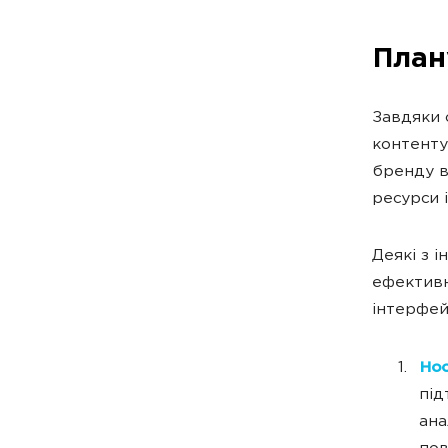
План
Завдяки 
контенту
бренду в
ресурси 
Деякі з 
ефективн
інтерфей
Hoo
під
ана