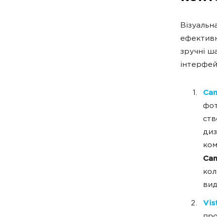
Візуальн
ефективн
зручні ш
інтерфейс
Ca
фот
ств
диз
ком
Can
кол
вид
Vis
про