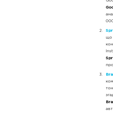
Goo
Goo
ана
000
Spr
що 
кон
Ins
Spr
про
Br
ком
тон
зга
Bra
авт