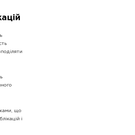
кацій
ь
сть
зподіляти
ть
иного
жами, що
лікацій і