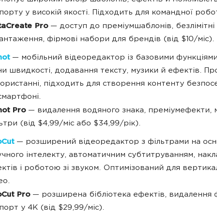
порту у високій якості. Підходить для командної робо
taCreate Pro
— доступ до преміумшаблонів, безлімітні
антаження, фірмові набори для брендів (від $10/міс).
hot
— мобільний відеоредактор із базовими функціями
ни швидкості, додавання тексту, музики й ефектів. Пр
ористанні, підходить для створення контенту безпо
смартфоні.
hot Pro
— видалення водяного знака, преміумефекти, м
ьтри (від $4,99/міс або $34,99/рік).
Cut
— розширений відеоредактор з фільтрами на осн
чного інтелекту, автоматичним субтитруванням, нак
ктів і роботою зі звуком. Оптимізований для вертика
ео.
Cut Pro
— розширена бібліотека ефектів, видалення 
порт у 4K (від $29,99/міс).