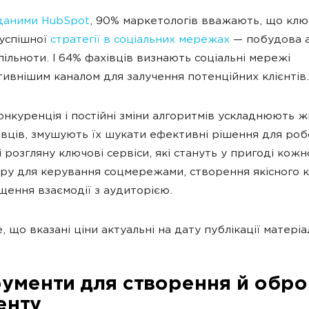
даними HubSpot
, 90% маркетологів вважають, що кл
успішної
стратегії в соціальних мережах
— побудова а
пільноти. І 64% фахівців визнають соціальні мережі
ивнішим каналом для залучення потенційних клієнтів.
онкуренція і постійні зміни алгоритмів ускладнюють 
вців, змушують їх шукати ефективні рішення для роб
і розгляну ключові сервіси, які стануть у пригоді кож
у для керування соцмережами, створення якісного 
щення взаємодії з аудиторією.
 що вказані ціни актуальні на дату публікації матеріа
рументи для створення й обр
енту