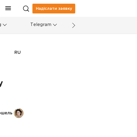
Надіслати заявку
g
Telegram
RU
у
ошель