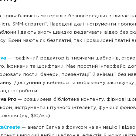
а привабливість матеріалів безпосередньо впливає на
ість SMM-стратегії. Наведені далі інструменти пропо
аблони і дають змогу швидко редагувати відео без ск
у. Вони мають як безплатні, так і розширені платні ве
nva
— графічний редактор із тисячами шаблонів, сток
о, іконками та шрифтами. Має простий інтерфейс, до
орювати пости, банери, презентації й анімації без на
айну. Доступний у вебверсії й мобільному застосунку
андної роботи.
va Pro
— розширена бібліотека контенту, фірмові шр
ьори, інструменти штучного інтелекту, функція фоно
алення (від $10/міс).
taCreate
— аналог Canva з фокусом на анімацію і відео
понує широкий вибір шаблонів, ефектів й можливіст