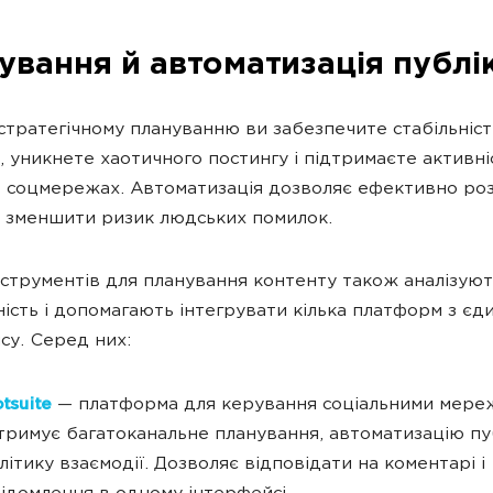
ування й автоматизація публі
стратегічному плануванню ви забезпечите стабільніст
, уникнете хаотичного постингу і підтримаєте активні
 соцмережах. Автоматизація дозволяє ефективно ро
і зменшити ризик людських помилок.
інструментів для планування контенту також аналізую
ість і допомагають інтегрувати кілька платформ з єд
су. Серед них:
tsuite
— платформа для керування соціальними мере
тримує багатоканальне планування, автоматизацію пуб
літику взаємодії. Дозволяє відповідати на коментарі і