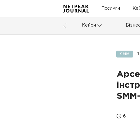
Послуги
Ке
Кейси
Бізне
1
SMM
Арсе
інст
SMM-
6