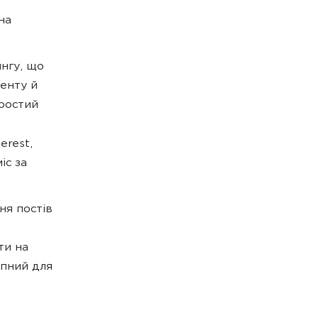
на
нгу, що
енту й
простий
erest,
іс за
ня постів
ти на
упний для