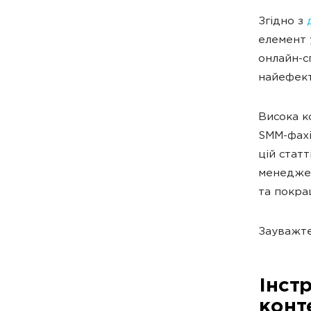
Згідно з
елемент 
онлайн-с
найефект
Висока к
SMM-фахі
цій статт
менеджер
та покра
Зауважте,
Інст
конт