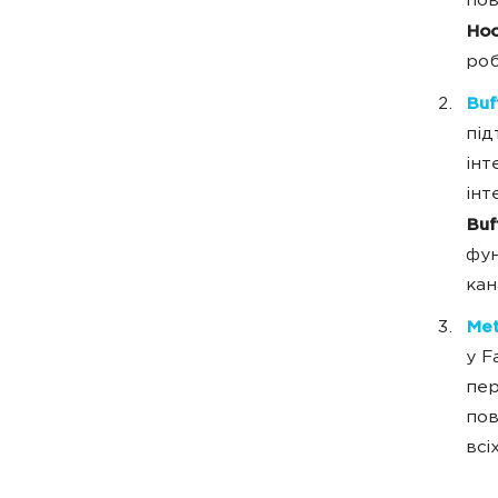
пов
Hoo
роб
Buf
під
інт
інт
Buf
фун
кан
Met
у F
пер
пов
всі