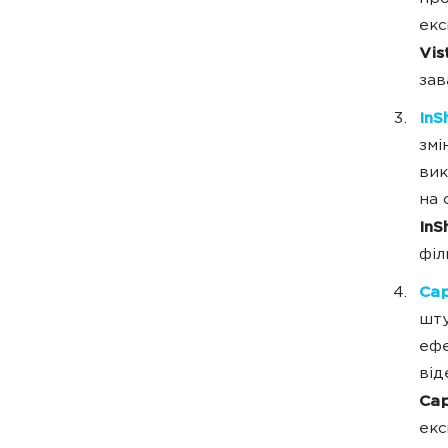
екс
Vis
зав
InS
змі
вик
на 
InS
філ
Cap
шту
ефе
від
Cap
екс