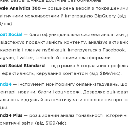
gle. Базові функції доступні без обмежень.
gle Analytics 360
— розширена версія з покращеним
літичними можливостями й інтеграцією BigQuery (від 
/рік).
out Social
— багатофункціональна система аналітики 
відстежує продуктивність контенту, аналізує активні
курентів і планує публікації. Інтегрується з Facebook,
tagram, Twitter, LinkedIn й іншими платформами.
out Social Standard
— підтримка 5 соціальних профілів,
 ефективність, керування контентом (від $199/міс).
and24
— інструмент моніторингу онлайн-згадувань, що 
ентарі, новини, блоги і соцмережі. Дозволяє оцінюва
альність відгуків й автоматизувати оповіщення про н
дки.
nd24 Plus
— розширений аналіз тональності, історичні
оматичні звіти (від $199/міс).