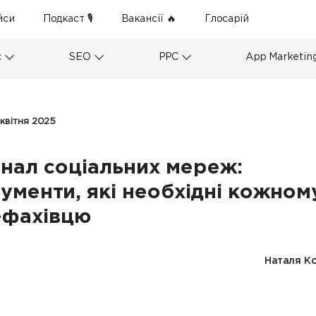
йси
Подкаст 🎙
Вакансії 🔥
Глосарій
с
SEO
PPC
App Marketin
 квітня 2025
нал соціальних мереж:
рументи, які необхідні кожном
фахівцю
Наталя К