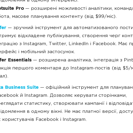
ідомлення в одному інтерфейсі.
tsuite Pro
— розширені можливості аналітики, команд
ота, масове планування контенту (від $99/міс).
fer
— зручний інструмент для автоматизованого пости
тримує відкладене публікування, створення черг конт
еграцію з Instagram, Twitter, LinkedIn і Facebook. Має 
ерфейс і мобільний застосунок.
fer Essentials
— розширена аналітика, інтеграція з Pint
кція першого коментаря до Instagram-постів (від $5/м
ал).
a Business Suite
— офіційний інструмент для плануван
acebook й Instagram. Дозволяє керувати сторінками,
еглядати статистику, створювати кампанії і відповіда
ідомлення в одному вікні. Не має платної версії, дост
х користувачів Facebook і Instagram.