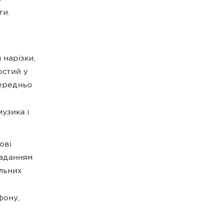
ти.
 нарізки,
остий у
середньо
узика і
ові
ладанням
льних
фону,