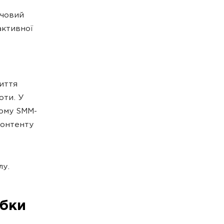
ючовий
ктивної
життя
оти. У
ному SMM-
контенту
лу.
обки