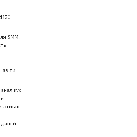
и
$150
для SMM,
сть
 звіти
аналізує
ти
егативні
 дані й