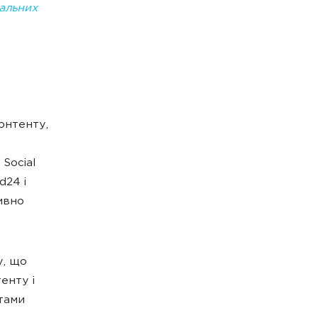
іальних
онтенту,
Social
d24 і
ивно
у, що
енту і
нтами