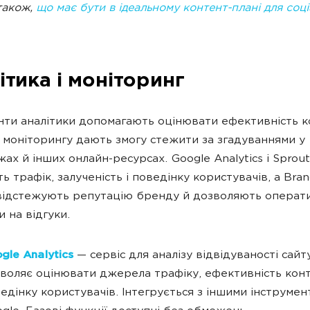
також,
що має бути в ідеальному контент-плані для соц
ітика і моніторинг
нти аналітики допомагають оцінювати ефективність к
и моніторингу дають змогу стежити за згадуваннями у
х й інших онлайн-ресурсах. Google Analytics і Sprout 
ь трафік, залученість і поведінку користувачів, а Bran
відстежують репутацію бренду й дозволяють операт
 на відгуки.
gle Analytics
— сервіс для аналізу відвідуваності сайт
воляє оцінювати джерела трафіку, ефективність конт
едінку користувачів. Інтегрується з іншими інструме