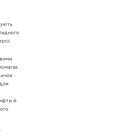
нують
ладного
рсії.
овими
помагає
вичок
 для
ифти й
вого
,
ь