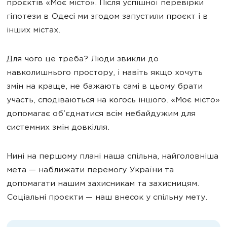
проєктів «Моє місто». Після успішної перевірки
гіпотези в Одесі ми згодом запустили проєкт і в
інших містах.
Для чого це треба? Люди звикли до
навколишнього простору, і навіть якщо хочуть
змін на краще, не бажають самі в цьому брати
участь, сподіваються на когось іншого. «Моє місто»
допомагає об’єднатися всім небайдужим для
системних змін довкілля.
Нині на першому плані наша спільна, найголовніша
мета — наближати перемогу України та
допомагати нашим захисникам та захисницям.
Соціальні проєкти — наш внесок у спільну мету.