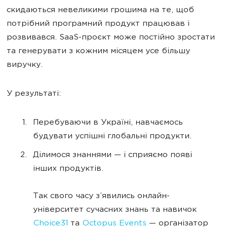
скидаються невеликими грошима на те, щоб
потрібний програмний продукт працював і
розвивався. SaaS-проєкт може постійно зростати
та генерувати з кожним місяцем усе більшу
виручку.
У результаті:
Перебуваючи в Україні, навчаємось
будувати успішні глобальні продукти.
Ділимося знаннями — і сприяємо появі
інших продуктів.
Так свого часу з’явились онлайн-
університет сучасних знань та навичок
Choice31
та
Octopus Events
— організатор