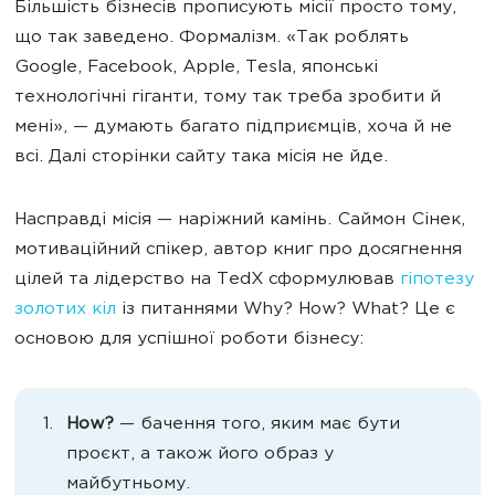
Більшість бізнесів прописують місії просто тому,
що так заведено. Формалізм. «Так роблять
Google, Facebook, Apple, Tesla, японські
технологічні гіганти, тому так треба зробити й
мені», — думають багато підприємців, хоча й не
всі. Далі сторінки сайту така місія не йде.
Насправді місія — наріжний камінь. Саймон Сінек,
мотиваційний спікер, автор книг про досягнення
цілей та лідерство на TedX сформулював
гіпотезу
золотих кіл
із питаннями Why? How? What? Це є
основою для успішної роботи бізнесу:
How?
— бачення того, яким має бути
проєкт, а також його образ у
майбутньому.