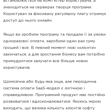
встановлюється на комп’ютер користувача, а
знаходиться на серверах творця програми.
Користувач за фіксовану регулярну плату отримує
доступ до нього онлайн.
Якщо ви зробили програму та продали її за умови
одноразової оплати, заробили один раз суму
грошей і все. В певний момент нові «клієнти»
закінчаться, а для зростання бізнесу вам потрібно
примудритися залучати все більше нових
користувачів.
Щомісячна або будь-яка інша, але періодична
система оплати SaaS-моделі є логічною і
справедливою. Програмний продукт має постійно
розвиватися і вдосконалюватися. Якоюсь мірою
виходить, що велика кількість клієнтів софту