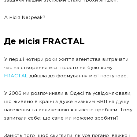
завдяки нашим зусиллям стало трохи ліпше».
А місія Netpeak?
Де місія FRACTAL
У перші чотири роки життя агентства витрачати
час на створення місії просто не було кому.
FRACTAL
дійшла до формування місії поступово.
У 2006 ми розпочинали в Одесі та усвідомлювали,
що живемо в країні з дуже низьким ВВП на душу
населення та величезною кількістю проблем. Тому
запитали себе: що саме ми можемо зробити?
Замість того, щоб скиглити, як усе погано, важко і