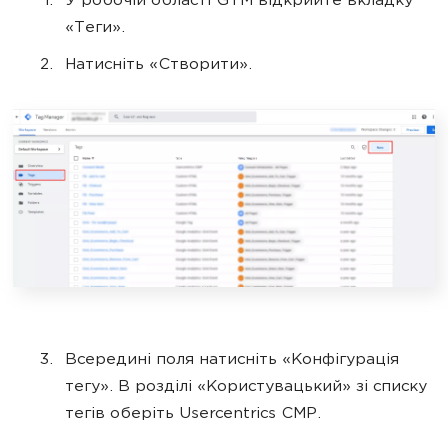
У робочій області GTM відкрийте вкладку
«Теги».
Натисніть «Створити».
Всередині поля натисніть «Конфігурація
тегу». В розділі «Користувацький» зі списку
тегів оберіть Usercentrics CMP.