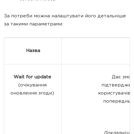
За потреби можна налаштувати його детальніше
за такими параметрами:
Назва
Wait for update 
Дає змог
(очікування 
підтвердженн
оновлення згоди) 
користувачів, 
попередньог
Докладніше 