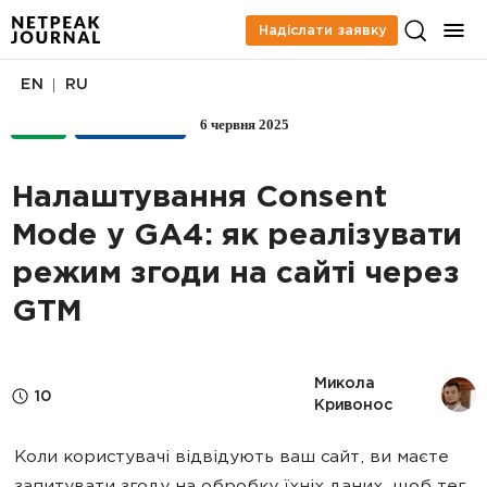
Надіслати заявку
|
EN
RU
6 червня 2025
PPC
АНАЛІТИКА
Налаштування Consent
Mode у GА4: як реалізувати
режим згоди на сайті через
GTM
Микола 
10
Кривонос
Коли користувачі відвідують ваш сайт, ви маєте