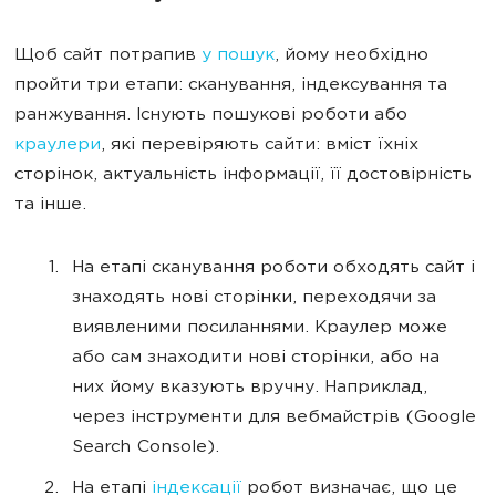
Щоб сайт потрапив
у пошук
, йому необхідно
пройти три етапи: сканування, індексування та
ранжування. Існують пошукові роботи або
краулери
, які перевіряють сайти: вміст їхніх
сторінок, актуальність інформації, її достовірність
та інше.
На етапі сканування роботи обходять сайт і
знаходять нові сторінки, переходячи за
виявленими посиланнями. Краулер може
або сам знаходити нові сторінки, або на
них йому вказують вручну. Наприклад,
через інструменти для вебмайстрів (Google
Search Console).
На етапі
індексації
робот визначає, що це