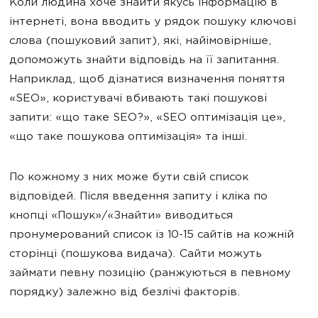
Коли людина хоче знайти якусь інформацію в
інтернеті, вона вводить у рядок пошуку ключові
слова (пошуковий запит), які, найімовірніше,
допоможуть знайти відповідь на її запитання.
Наприклад, щоб дізнатися визначення поняття
«SEO», користувачі вбивають такі пошукові
запити: «що таке SEO?», «SEO оптимізація це»,
«що таке пошукова оптимізація» та інші.
По кожному з них може бути свій список
відповідей. Після введення запиту і кліка по
кнопці «Пошук»/«Знайти» виводиться
пронумерований список із 10-15 сайтів на кожній
сторінці (пошукова видача). Сайти можуть
займати певну позицію (ранжуються в певному
порядку) залежно від безлічі факторів.