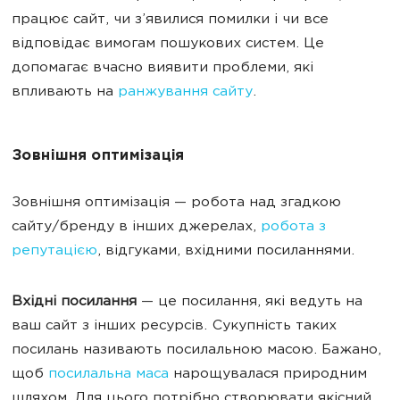
працює сайт, чи з’явилися помилки і чи все
відповідає вимогам пошукових систем. Це
допомагає вчасно виявити проблеми, які
впливають на
ранжування сайту
.
Зовнішня оптимізація
Зовнішня оптимізація — робота над згадкою
сайту/бренду в інших джерелах,
робота з
репутацією
, відгуками, вхідними посиланнями.
Вхідні посилання
—
це посилання, які ведуть на
ваш сайт з інших ресурсів. Сукупність таких
посилань називають посилальною масою. Бажано,
щоб
посилальна маса
нарощувалася природним
шляхом. Для цього потрібно створювати якісний