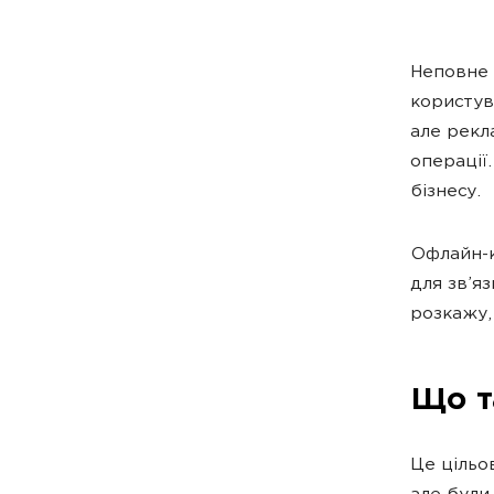
Неповне 
користув
але рекл
операції.
бізнесу.
Офлайн-к
для зв’я
розкажу,
Що т
Це цільов