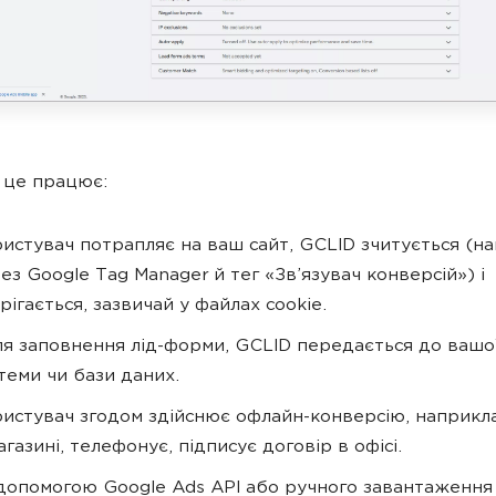
 це працює:
истувач потрапляє на ваш сайт, GCLID зчитується (н
ез Google Tag Manager й тег «Зв’язувач конверсій») і
рігається, зазвичай у файлах cookie.
ля заповнення лід-форми, GCLID передається до вашо
теми чи бази даних.
истувач згодом здійснює офлайн-конверсію, наприкла
агазині, телефонує, підписує договір в офісі.
допомогою Google Ads API або ручного завантаження 