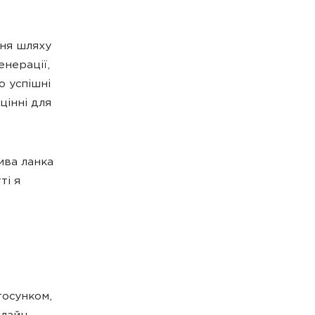
ння шляху
енерації,
о успішні
цінні для
ива ланка
ті я
тосунком,