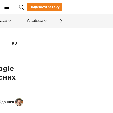
Надіслати заявку
egram
Аналітика
RU
ogle
сних
йданник