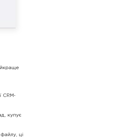
айкраще
ї CRM-
д, купує
файлу, ці