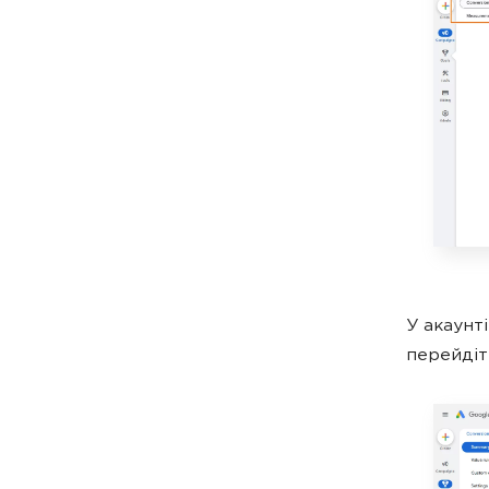
У акаунт
перейдіт