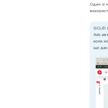
Один із 
використ
GCLID 
Ads ав
коли ко
що дає 