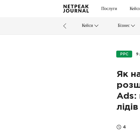
Послуги
Кейс
Кейси
Бізнес
9
PPC
Як н
розш
Ads:
лідів
4