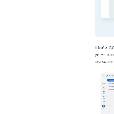
Щоби GCL
увімкнен
знаходит