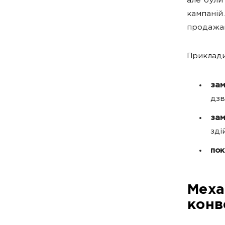
але були
кампаній
продажам
Приклади
за
дзв
зам
зді
пок
Меха
конв