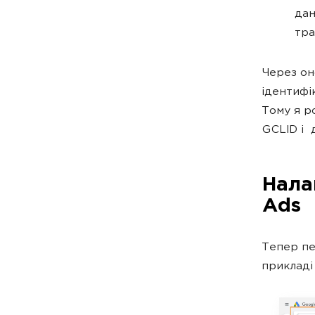
дан
тра
Через он
ідентифі
Тому я р
GCLID і 
Нала
Ads
Тепер пе
прикладі