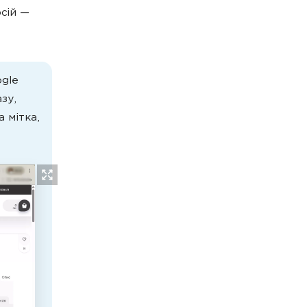
сій —
ogle
зу,
 мітка,