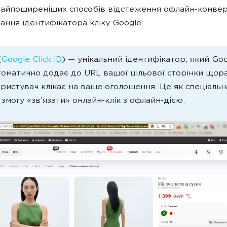
найпоширеніших способів відстеження офлайн-конвер
ання ідентифікатора кліку Google.
(
Google Click ID
) — унікальний ідентифікатор, який Go
томатично додає до URL вашої цільової сторінки щора
ристувач клікає на ваше оголошення. Це як спеціальна
змогу «зв’язати» онлайн-клік з офлайн-дією.