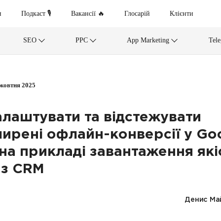
и
Подкаст 🎙
Вакансії 🔥
Глосарій
Клієнти
SEO
PPC
App Marketing
Tel
 жовтня 2025
алаштувати та відстежувати
ирені офлайн-конверсії у Go
 на прикладі завантаження які
 з CRM
Денис Ма