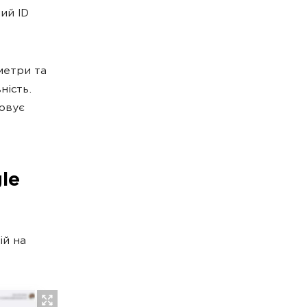
ний ID
метри та
ність.
товує
le
ій на