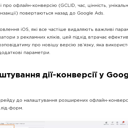
і про офлайн-конверсію (GCLID, час, цінність, унікаль
нзакції) повертаються назад до Google Ads.
овлення iOS, які все частіше видаляють важливі пара
катори з рекламних кліків, цей підхід втрачає ефектив
озповідатиму про новішу версію зв’язку, яка викорис
додаткові параметри.
штування дії-конверсії у Goog
рейду до налаштування розширених офлайн-конверс
 лід-форм.