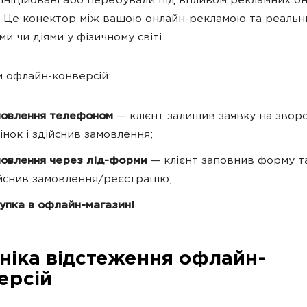
 ініційовані або перебували під впливом рекламних о
. Це конектор між вашою онлайн-рекламою та реаль
и чи діями у фізичному світі.
 офлайн-конверсій:
мовлення телефоном
— клієнт залишив заявку на звор
інок і здійснив замовлення;
овлення через лід-форми
— клієнт заповнив форму т
йснив замовлення/реєстрацію;
упка в офлайн-магазині
.
ніка відстеження офлайн-
ерсій