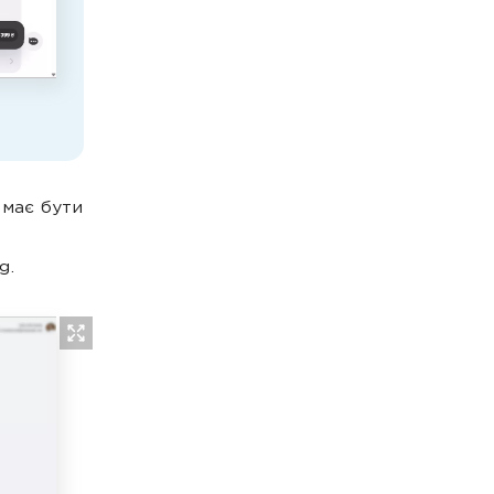
 має бути
g.