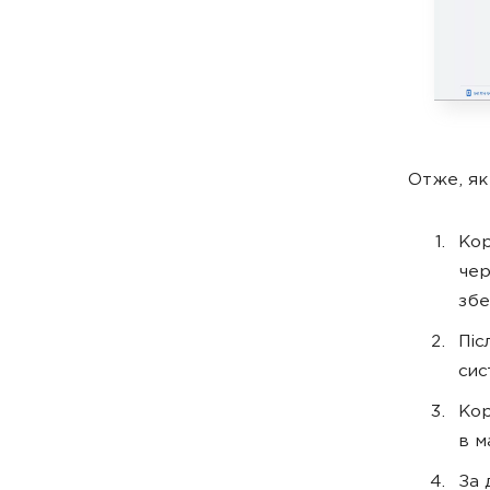
Отже, як
Кор
чер
збе
Піс
сис
Кор
в м
За 