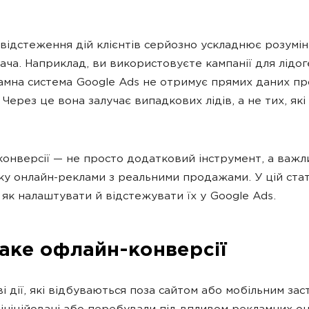
відстеження дій клієнтів серйозно ускладнює розумі
ача. Наприклад, ви використовуєте кампанії для лідог
амна система Google Ads не отримує прямих даних пр
 Через це вона залучає випадкових лідів, а не тих, які 
онверсії — не просто додатковий інструмент, а важл
зку онлайн-реклами з реальними продажами. У цій стат
 як налаштувати й відстежувати їх у Google Ads.
аке офлайн-конверсії
і дії, які відбуваються поза сайтом або мобільним зас